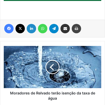
Facebook
X
Linkedin
WhatsApp
Telegram
Compartilhar via e-mail
Imprimir
Moradores
de
Relvado
terão
isenção
da
taxa
de
água
Moradores de Relvado terão isenção da taxa de
água