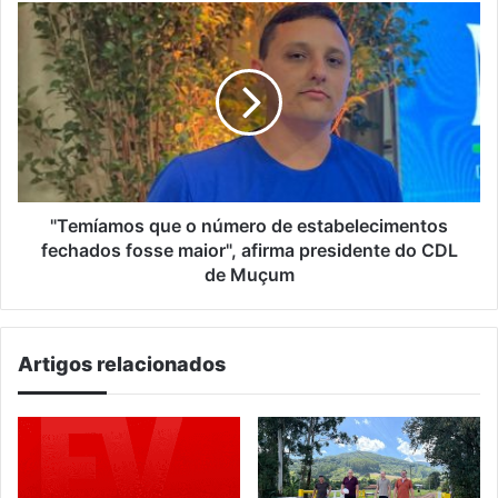
"Temíamos
que
o
número
de
estabelecimentos
fechados
fosse
maior",
afirma
"Temíamos que o número de estabelecimentos
presidente
fechados fosse maior", afirma presidente do CDL
do
de Muçum
CDL
de
Muçum
Artigos relacionados