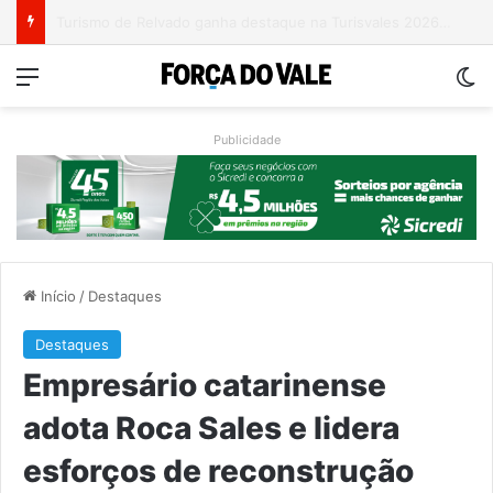
Grave acidente entre caminhões é registrado no Morro da Gabiroba
Menu
Sw
Publicidade
Início
/
Destaques
Destaques
Empresário catarinense
adota Roca Sales e lidera
esforços de reconstrução