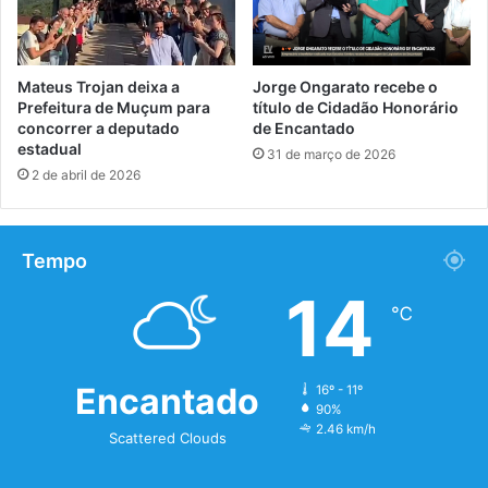
Mateus Trojan deixa a
Jorge Ongarato recebe o
Prefeitura de Muçum para
título de Cidadão Honorário
concorrer a deputado
de Encantado
estadual
31 de março de 2026
2 de abril de 2026
Tempo
14
℃
Encantado
16º - 11º
90%
2.46 km/h
Scattered Clouds