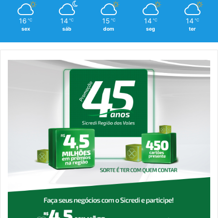
16
14
15
14
14
℃
℃
℃
℃
℃
sex
sáb
dom
seg
ter