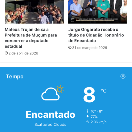
Mateus Trojan deixa a
Jorge Ongarato recebe o
Prefeitura de Muçum para
título de Cidadão Honorário
concorrer a deputado
de Encantado
estadual
31 de março de 2026
2 de abril de 2026
Tempo
8
℃
Encantado
16º - 8º
77%
2.36 km/h
Scattered Clouds