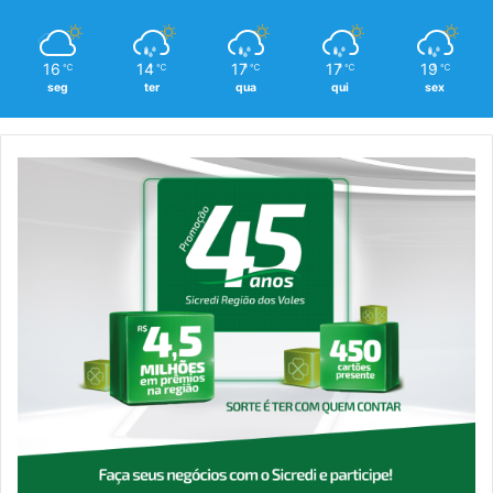
16
14
17
17
19
℃
℃
℃
℃
℃
seg
ter
qua
qui
sex