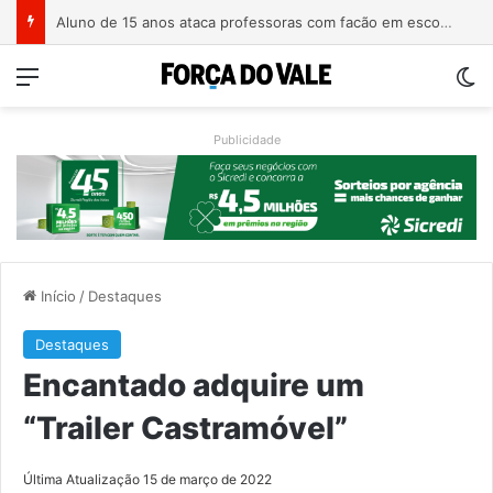
Homem é preso com revólver de numeração raspada em Teutônia
Menu
Sw
Publicidade
Início
/
Destaques
Destaques
Encantado adquire um
“Trailer Castramóvel”
Última Atualização 15 de março de 2022