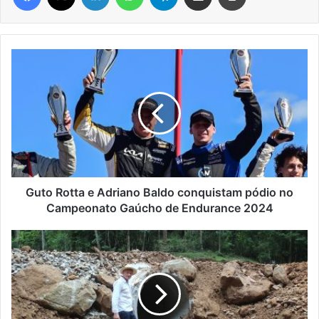
Guto
Rotta
e
Adriano
Baldo
conquistam
pódio
no
Campeonato
Gaúcho
Guto Rotta e Adriano Baldo conquistam pódio no
de
Campeonato Gaúcho de Endurance 2024
Endurance
2024
Doutor
Ricardo
avança
na
recuperação
de