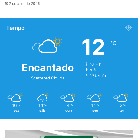
2 de abril de 2026
Tempo
12
℃
Encantado
16º - 11º
91%
1.72 km/h
Scattered Clouds
16
14
14
14
12
℃
℃
℃
℃
℃
sex
sáb
dom
seg
ter