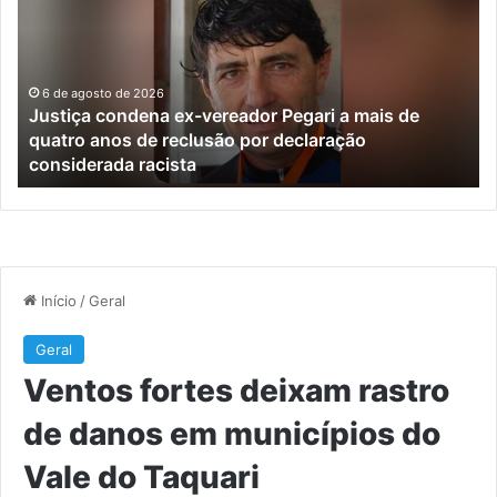
ex-
de
vereador
ra
Pegari
de
a
da
mais
e
6 de agosto de 2026
Justiça condena ex-vereador Pegari a mais de
de
mu
quatro anos de reclusão por declaração
quatro
do
considerada racista
anos
Va
de
do
reclusão
Ta
por
declaração
considerada
racista