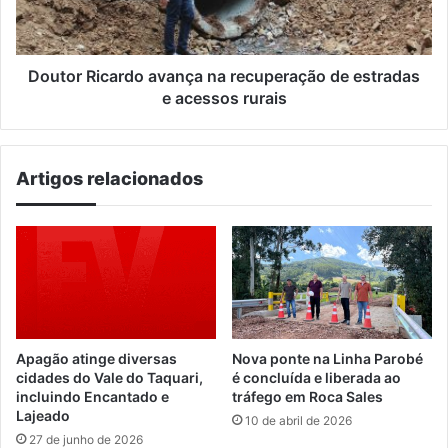
estradas
e
acessos
rurais
Doutor Ricardo avança na recuperação de estradas
e acessos rurais
Artigos relacionados
Apagão atinge diversas
Nova ponte na Linha Parobé
cidades do Vale do Taquari,
é concluída e liberada ao
incluindo Encantado e
tráfego em Roca Sales
Lajeado
10 de abril de 2026
27 de junho de 2026