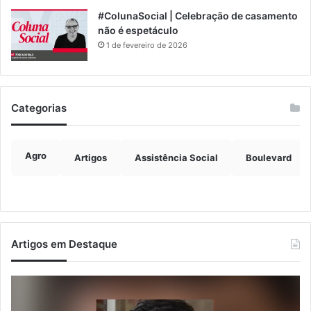
#ColunaSocial | Celebração de casamento
não é espetáculo
1 de fevereiro de 2026
Categorias
Agro
Artigos
Assistência Social
Boulevard
Artigos em Destaque
Justiça
Ve
condena
fo