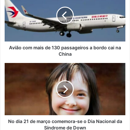
mais
de
130
passageiros
a
bordo
cai
na
Avião com mais de 130 passageiros a bordo cai na
China
China
No
dia
21
de
março
comemora-
se
o
Dia
Nacional
No dia 21 de março comemora-se o Dia Nacional da
da
Síndrome de Down