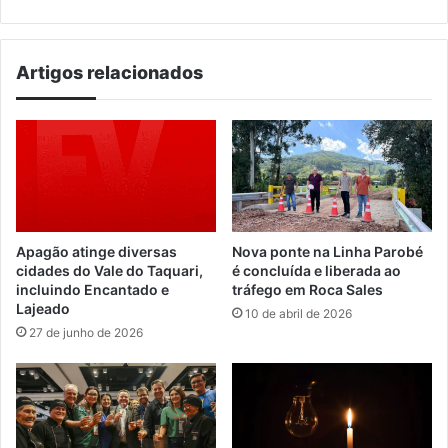
Síndrome
de
Down
Artigos relacionados
Apagão atinge diversas
Nova ponte na Linha Parobé
cidades do Vale do Taquari,
é concluída e liberada ao
incluindo Encantado e
tráfego em Roca Sales
Lajeado
10 de abril de 2026
27 de junho de 2026