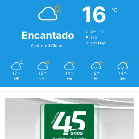
16
℃
Encantado
17º - 16º
95%
1.23 km/h
Scattered Clouds
17
15
14
12
14
℃
℃
℃
℃
℃
sáb
dom
seg
ter
qua