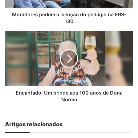
ERS-
130
Moradores pedem a isenção do pedágio na ERS-
130
Encantado:
Um
brinde
aos
100
anos
de
Dona
Norma
Encantado: Um brinde aos 100 anos de Dona
Norma
Artigos relacionados