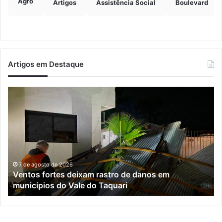
Agro
Artigos
Assistência Social
Boulevard
Artigos em Destaque
Estrada
entre
Roca
Sales
e
Muçum
é
liberada
7 de agosto de 2026
stro de danos em
Estrada entre Roca Sales e 
após
aquari
serviços de manutenção
serviços
de
manutenção