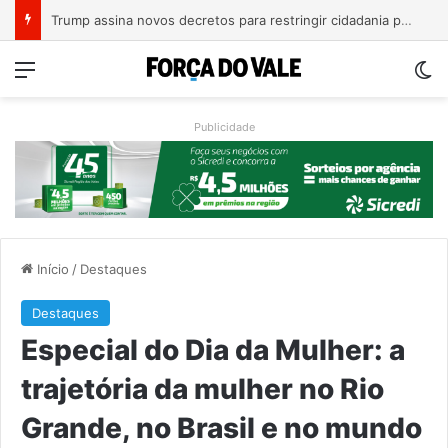
A Balsa Vicentina do Rio Guaporé
Menu
Sw
Publicidade
Início
/
Destaques
Destaques
Especial do Dia da Mulher: a
trajetória da mulher no Rio
Grande, no Brasil e no mundo