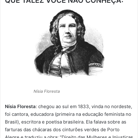
QUE TALEZ VOCÊ NÃO CONHEÇA:
Nísia Floresta
Nísia Floresta
: chegou ao sul em 1833, vinda no nordeste,
foi cantora, educadora (primeira na educação feminista no
Brasil), escritora e poetisa brasileira. Ela falava sobre as
farturas das chácaras dos cinturões verdes de Porto
Alegre e traduziu a obra: “Direito das Mulheres e Injustiças