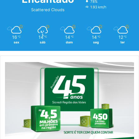
78%
1.93 km/h
Scattered Clouds
16
14
14
14
12
℃
℃
℃
℃
℃
sex
sáb
dom
seg
ter