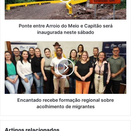
e
Capitão
será
inaugurada
neste
Ponte entre Arroio do Meio e Capitão será
sábado
inaugurada neste sábado
Encantado
recebe
formação
regional
sobre
acolhimento
de
migrantes
Encantado recebe formação regional sobre
acolhimento de migrantes
Artigos relacionados