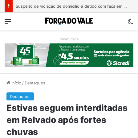
Aluno de 15 anos ataca professoras com facão em escola no Rio Grande do Sul
Menu
Sw
Publicidade
Início
/
Destaques
Destaques
Estivas seguem interditadas
em Relvado após fortes
chuvas