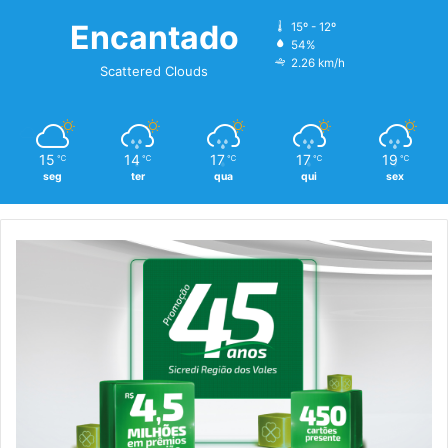
Encantado
15º - 12º
54%
2.26 km/h
Scattered Clouds
15
14
17
17
19
℃
℃
℃
℃
℃
seg
ter
qua
qui
sex