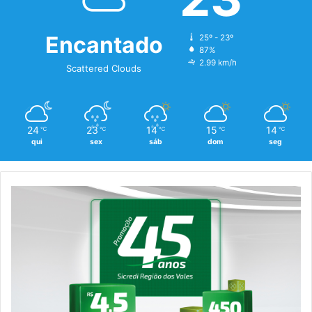
Encantado
25º - 23º
87%
2.99 km/h
Scattered Clouds
24
23
14
15
14
℃
℃
℃
℃
℃
qui
sex
sáb
dom
seg