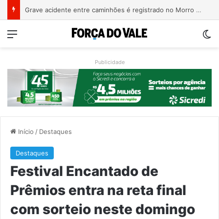
COMUI e Univates planejam ações voltadas à população idosa de Roca Sales
Menu
Sw
Publicidade
Início
/
Destaques
Destaques
Festival Encantado de
Prêmios entra na reta final
com sorteio neste domingo