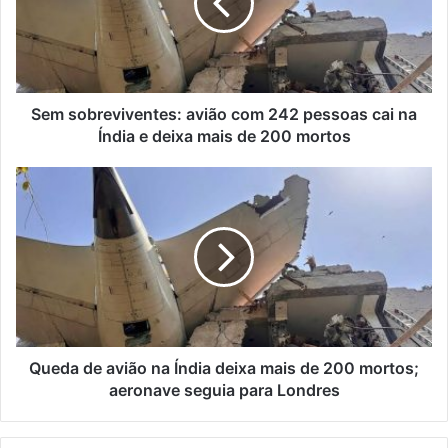
242
pessoas
cai
na
Índia
e
Sem sobreviventes: avião com 242 pessoas cai na
deixa
Índia e deixa mais de 200 mortos
mais
de
Queda
200
de
mortos
avião
na
Índia
deixa
mais
de
200
mortos;
Queda de avião na Índia deixa mais de 200 mortos;
aeronave
aeronave seguia para Londres
seguia
para