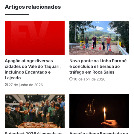
Londres
Artigos relacionados
Apagão atinge diversas
Nova ponte na Linha Parobé
cidades do Vale do Taquari,
é concluída e liberada ao
incluindo Encantado e
tráfego em Roca Sales
Lajeado
10 de abril de 2026
27 de junho de 2026
Suinofest 2026 é lançada na
Apagão atinge Encantado na