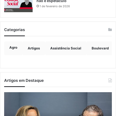
não é espetáculo
1 de fevereiro de 2026
Categorias
Agro
Artigos
Assistência Social
Boulevard
Artigos em Destaque
A
Ed
arte
de
de
M
projetar
ini