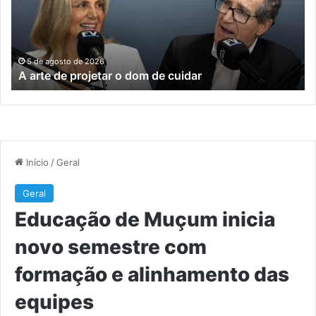
o
no
dom
se
de
c
cuidar
fo
e
5 de agosto de 2026
A arte de projetar o dom de cuidar
al
da
eq