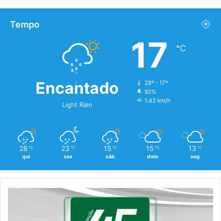
Tempo
17
℃
Encantado
28º - 17º
92%
1.42 km/h
Light Rain
28
23
15
15
13
℃
℃
℃
℃
℃
qui
sex
sáb
dom
seg