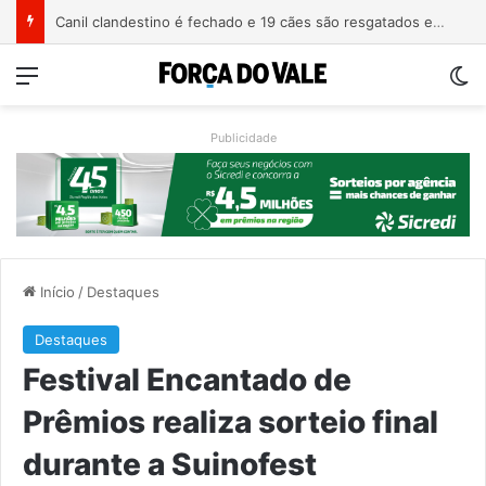
IA de reconhecimento facial localiza pessoa desaparecida há 15 anos; sistema atinge precisão de até 99%
Menu
Sw
Publicidade
Início
/
Destaques
Destaques
Festival Encantado de
Prêmios realiza sorteio final
durante a Suinofest