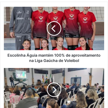
Escolinha
Águia
mantém
100%
de
aproveitamento
na
Liga
Gaúcha
de
Escolinha Águia mantém 100% de aproveitamento
Voleibol
na Liga Gaúcha de Voleibol
Palestra
em
Encantado
aborda
o
impacto
da
inteligência