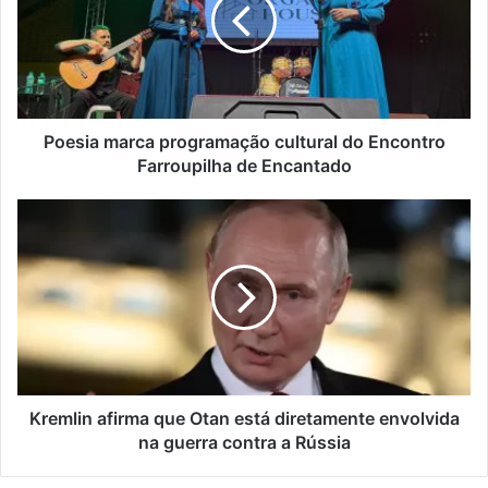
cultural
do
Encontro
Farroupilha
de
Encantado
Poesia marca programação cultural do Encontro
Farroupilha de Encantado
Kremlin
afirma
que
Otan
está
diretamente
envolvida
na
guerra
contra
Kremlin afirma que Otan está diretamente envolvida
a
na guerra contra a Rússia
Rússia