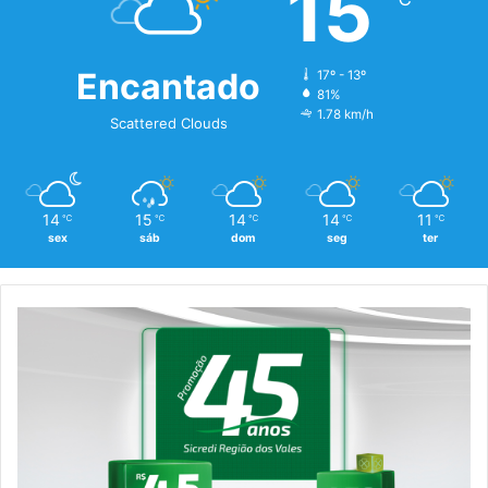
15
Encantado
17º - 13º
81%
1.78 km/h
Scattered Clouds
14
15
14
14
11
℃
℃
℃
℃
℃
sex
sáb
dom
seg
ter