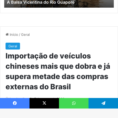
A Balsa Vicentina do Rio Guaporé
su
me
da
co
ex
do
Bra
Facebook
X
WhatsApp
Telegram