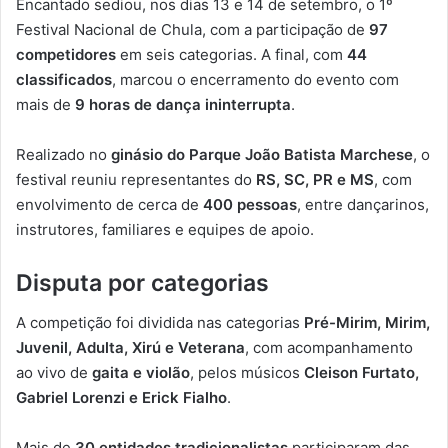
Encantado sediou, nos dias 13 e 14 de setembro, o 1º
Festival Nacional de Chula, com a participação de
97
competidores
em seis categorias. A final, com
44
classificados
, marcou o encerramento do evento com
mais de
9 horas de dança ininterrupta
.
Realizado no
ginásio do Parque João Batista Marchese
, o
festival reuniu representantes do
RS, SC, PR e MS
, com
envolvimento de cerca de
400 pessoas
, entre dançarinos,
instrutores, familiares e equipes de apoio.
Disputa por categorias
A competição foi dividida nas categorias
Pré-Mirim, Mirim,
Juvenil, Adulta, Xirú e Veterana
, com acompanhamento
ao vivo de
gaita e violão
, pelos músicos
Cleison Furtato,
Gabriel Lorenzi e Erick Fialho
.
Mais de
30 entidades tradicionalistas
participaram das