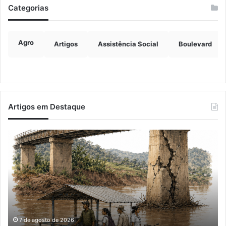
Categorias
Agro
Artigos
Assistência Social
Boulevard
Artigos em Destaque
A
Im
Balsa
de
Vicentina
ve
do
ch
Rio
ma
Guaporé
qu
do
e
já
7 de agosto de 2026