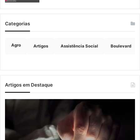
Categorias
Agro
Artigos
Assistência Social
Boulevard
Artigos em Destaque
Nova
Co
lei
os
endurece
ho
penas
da
para
tr
crimes
de