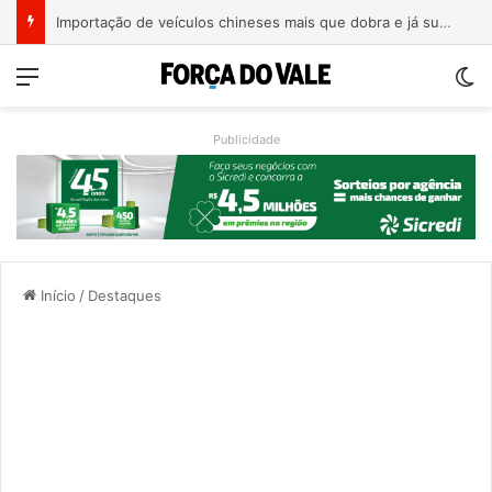
Importação de veículos chineses mais que dobra e já supera metade das compras externas do Brasil
Menu
Sw
Publicidade
Início
/
Destaques