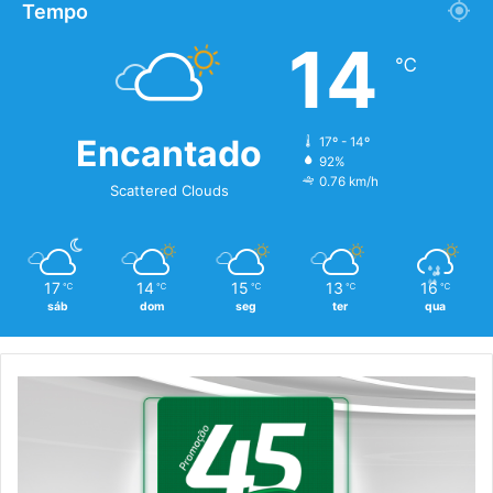
Tempo
14
℃
Encantado
17º - 14º
92%
0.76 km/h
Scattered Clouds
17
14
15
13
16
℃
℃
℃
℃
℃
sáb
dom
seg
ter
qua