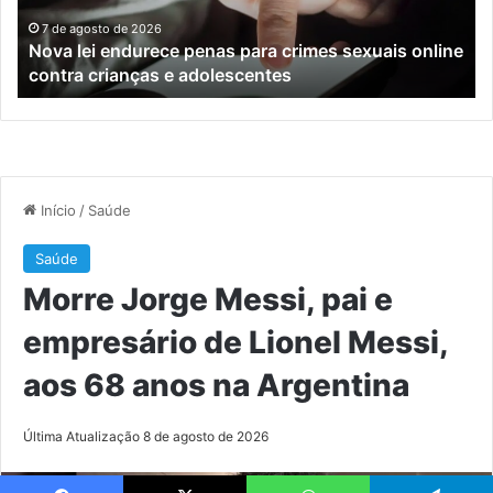
sexuais
ba
online
en
7 de agosto de 2026
Nova lei endurece penas para crimes sexuais online
contra
En
contra crianças e adolescentes
crianças
e
e
M
adolescentes