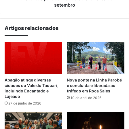
as
setembro
vítimas
da
enchente
Artigos relacionados
de
setembro
Apagão atinge diversas
Nova ponte na Linha Parobé
cidades do Vale do Taquari,
é concluída e liberada ao
incluindo Encantado e
tráfego em Roca Sales
Lajeado
10 de abril de 2026
27 de junho de 2026