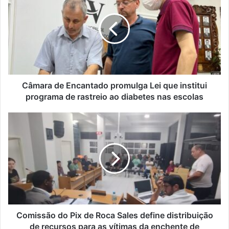
Encantado
promulga
Lei
que
institui
programa
de
rastreio
Câmara de Encantado promulga Lei que institui
ao
programa de rastreio ao diabetes nas escolas
diabetes
nas
Comissão
escolas
do
Pix
de
Roca
Sales
define
distribuição
de
recursos
Comissão do Pix de Roca Sales define distribuição
para
de recursos para as vítimas da enchente de