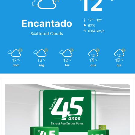
12
Encantado
17º - 12º
67%
0.84 km/h
Scattered Clouds
17
16
12
14
18
℃
℃
℃
℃
℃
dom
seg
ter
qua
qui