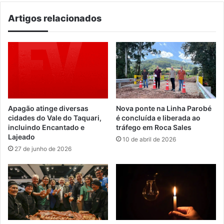
e
Artigos relacionados
profissionalismo
Apagão atinge diversas
Nova ponte na Linha Parobé
cidades do Vale do Taquari,
é concluída e liberada ao
incluindo Encantado e
tráfego em Roca Sales
Lajeado
10 de abril de 2026
27 de junho de 2026