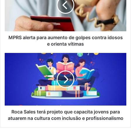
de
golpes
contra
idosos
e
orienta
MPRS alerta para aumento de golpes contra idosos
vítimas
e orienta vítimas
Roca
Sales
terá
projeto
que
capacita
jovens
para
atuarem
na
Roca Sales terá projeto que capacita jovens para
cultura
atuarem na cultura com inclusão e profissionalismo
com
inclusão