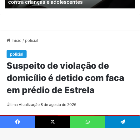
contra crianças e adolescentes
crianças
e
e
M
adolescentes
Facebook
X
WhatsApp
Telegram