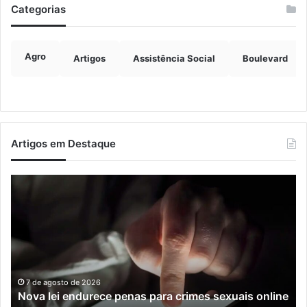
Categorias
Agro
Artigos
Assistência Social
Boulevard
Artigos em Destaque
Nova
Co
lei
os
endurece
ho
penas
da
para
tr
crimes
de
sexuais
ba
online
en
7 de agosto de 2026
Nova lei endurece penas para crimes sexuais online
contra
En