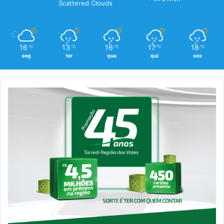
Scattered Clouds
16
13
16
17
18
℃
℃
℃
℃
℃
seg
ter
qua
qui
sex