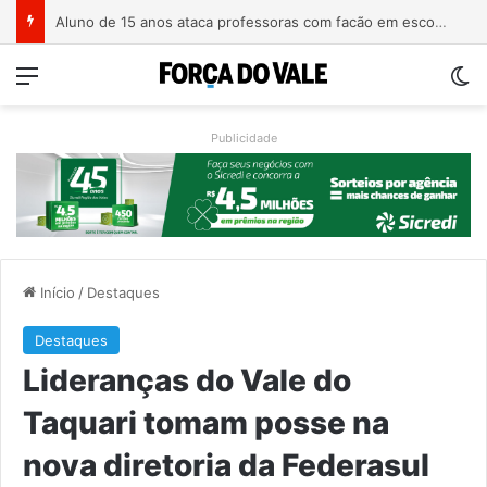
Homem é preso com revólver de numeração raspada em Teutônia
Menu
Sw
Publicidade
Início
/
Destaques
Destaques
Lideranças do Vale do
Taquari tomam posse na
nova diretoria da Federasul