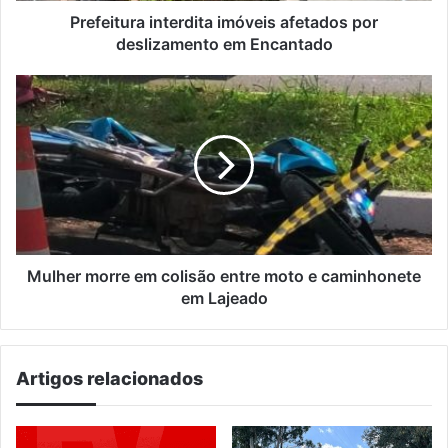
Prefeitura interdita imóveis afetados por
deslizamento em Encantado
Mulher
morre
em
colisão
entre
moto
e
caminhonete
em
Lajeado
Mulher morre em colisão entre moto e caminhonete
em Lajeado
Artigos relacionados