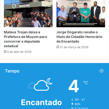
Mateus Trojan deixa a
Jorge Ongarato recebe o
Prefeitura de Muçum para
título de Cidadão Honorário
concorrer a deputado
de Encantado
estadual
31 de março de 2026
2 de abril de 2026
Tempo
4
℃
Encantado
16º - 4º
89%
0.72 km/h