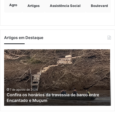
Agro
Artigos
Assistência Social
Boulevard
Artigos em Destaque
Turisvales
2026
recebe
1200
profissionais
do
trade
turístico
7 de agosto de 2026
Turisvales 2026 recebe 1200 profissionais do trade
turístico