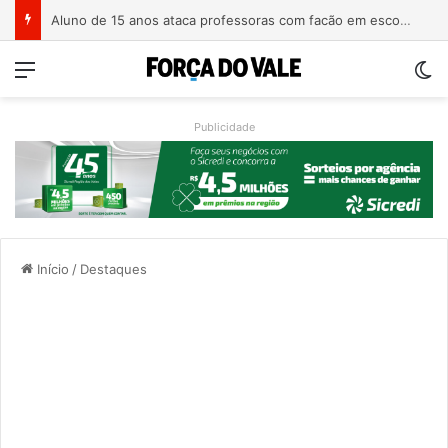
Homem é preso com revólver de numeração raspada em Teutônia
Menu
Sw
Publicidade
Início
/
Destaques