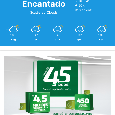
Encantado
16º - 4º
90%
0.77 km/h
Scattered Clouds
16
13
16
17
18
℃
℃
℃
℃
℃
seg
ter
qua
qui
sex