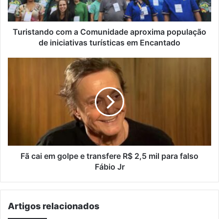
iniciativas
turísticas
em
Turistando com a Comunidade aproxima população
Encantado
de iniciativas turísticas em Encantado
Fã
cai
em
golpe
e
transfere
R$
2,5
mil
para
Fã cai em golpe e transfere R$ 2,5 mil para falso
falso
Fábio Jr
Fábio
Jr
Artigos relacionados