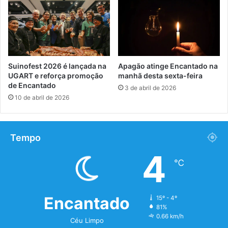
Suinofest 2026 é lançada na
Apagão atinge Encantado na
UGART e reforça promoção
manhã desta sexta-feira
de Encantado
3 de abril de 2026
10 de abril de 2026
Tempo
4
℃
Encantado
15º - 4º
81%
0.66 km/h
Céu Limpo