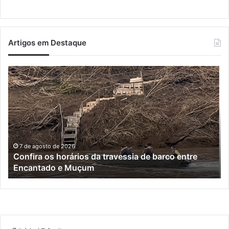
Artigos em Destaque
Turisvales
2026
recebe
1200
profissionais
do
trade
turístico
7 de agosto de 2026
Turisvales 2026 recebe 1200 profissionais do trade
turístico