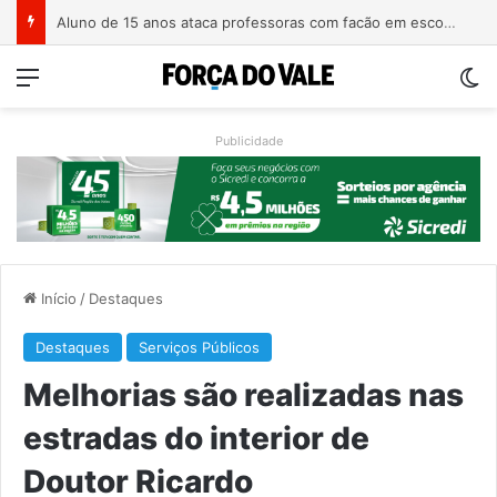
Homem é preso com revólver de numeração raspada em Teutônia
Menu
Sw
Publicidade
Início
/
Destaques
Destaques
Serviços Públicos
Melhorias são realizadas nas
estradas do interior de
Doutor Ricardo