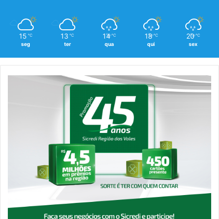
15
13
14
18
20
℃
℃
℃
℃
℃
seg
ter
qua
qui
sex