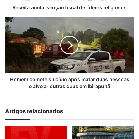
Receita anula isenção fiscal de líderes religiosos
Homem
comete
suicídio
após
matar
duas
pessoas
e
alvejar
outras
Homem comete suicídio após matar duas pessoas
duas
e alvejar outras duas em Ibirapuitã
em
Ibirapuitã
Artigos relacionados