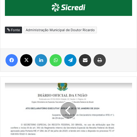
Fonte
Administração Municipal de Doutor Ricardo
Facebook
X
Linkedin
WhatsApp
Telegram
Compartilhar via e-mail
Imprimir
Receita
anula
isenção
fiscal
de
líderes
religiosos