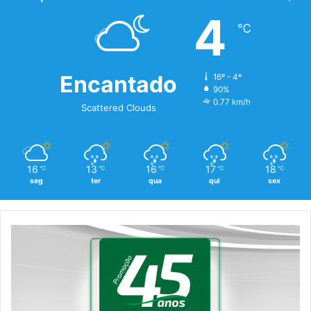
4
℃
Encantado
16º - 4º
90%
0.77 km/h
Scattered Clouds
16
13
16
17
18
℃
℃
℃
℃
℃
seg
ter
qua
qui
sex