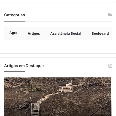
Categorias
Agro
Artigos
Assistência Social
Boulevard
Artigos em Destaque
Turisvales
Im
2026
de
recebe
ve
1200
ch
profissionais
ma
do
qu
trade
do