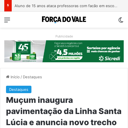
Homem é preso com revólver de numeração raspada em Teutônia
Menu
Sw
Publicidade
Início
/
Destaques
Destaques
Muçum inaugura
pavimentação da Linha Santa
Lúcia e anuncia novo trecho