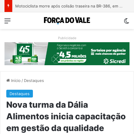
Motociclista morre após colisão traseira na BR-386, em Triunfo
Menu
Sw
Publicidade
Início
/
Destaques
Destaques
Nova turma da Dália
Alimentos inicia capacitação
em gestão da qualidade