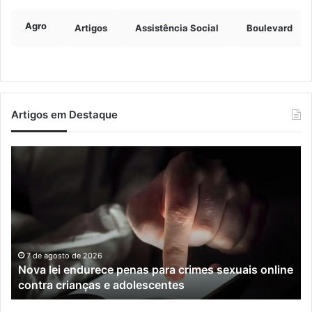
Agro
Artigos
Assistência Social
Boulevard
Artigos em Destaque
Nova
Co
lei
os
endurece
ho
penas
da
para
tr
crimes
de
sexuais
ba
online
en
7 de agosto de 2026
Nova lei endurece penas para crimes sexuais online
contra
En
contra crianças e adolescentes
crianças
e
e
M