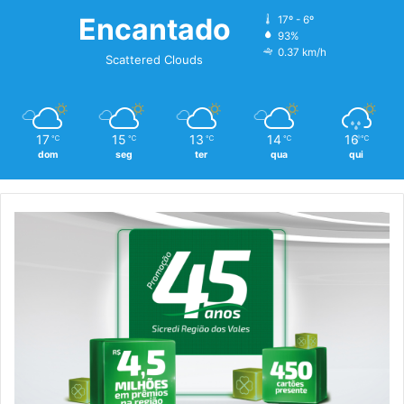
Encantado
17º - 6º
93%
0.37 km/h
Scattered Clouds
17
15
13
14
16
℃
℃
℃
℃
℃
dom
seg
ter
qua
qui