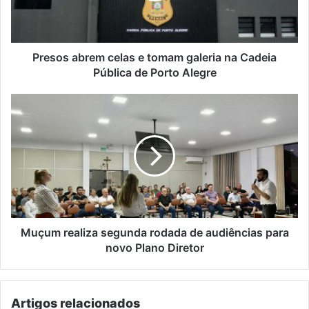
na
Cadeia
Pública
de
Presos abrem celas e tomam galeria na Cadeia
Porto
Pública de Porto Alegre
Alegre
Muçum
realiza
segunda
rodada
de
audiências
para
novo
Plano
Diretor
Muçum realiza segunda rodada de audiências para
novo Plano Diretor
Artigos relacionados