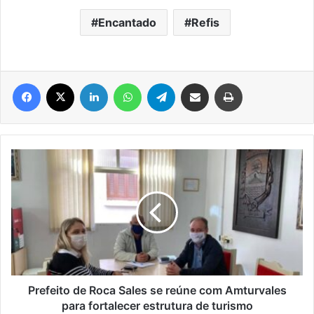
Encantado
Refis
Facebook
X
Linkedin
WhatsApp
Telegram
Compartilhar via e-mail
Imprimir
Prefeito
de
Roca
Sales
se
reúne
com
Amturvales
para
fortalecer
Prefeito de Roca Sales se reúne com Amturvales
estrutura
para fortalecer estrutura de turismo