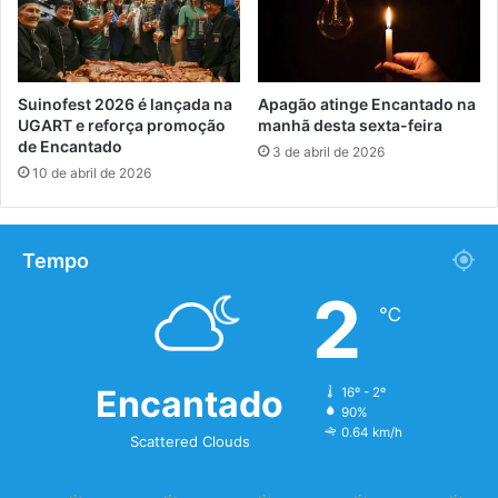
Suinofest 2026 é lançada na
Apagão atinge Encantado na
UGART e reforça promoção
manhã desta sexta-feira
de Encantado
3 de abril de 2026
10 de abril de 2026
Tempo
2
℃
Encantado
16º - 2º
90%
0.64 km/h
Scattered Clouds