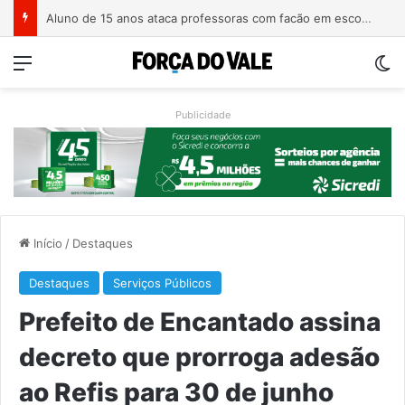
Homem é preso com revólver de numeração raspada em Teutônia
Menu
Sw
Publicidade
Início
/
Destaques
Destaques
Serviços Públicos
Prefeito de Encantado assina
decreto que prorroga adesão
ao Refis para 30 de junho