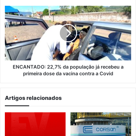
de
turismo
ENCANTADO:
22,7%
da
população
já
recebeu
a
primeira
dose
da
ENCANTADO: 22,7% da população já recebeu a
vacina
primeira dose da vacina contra a Covid
contra
a
Covid
Artigos relacionados