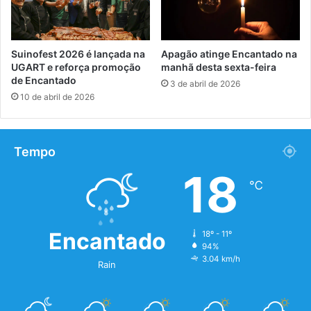
Suinofest 2026 é lançada na
Apagão atinge Encantado na
UGART e reforça promoção
manhã desta sexta-feira
de Encantado
3 de abril de 2026
10 de abril de 2026
Tempo
18
℃
Encantado
18º - 11º
94%
3.04 km/h
Rain