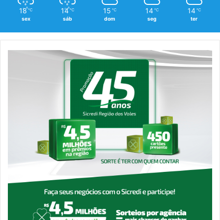
18
14
15
14
14
℃
℃
℃
℃
℃
sex
sáb
dom
seg
ter