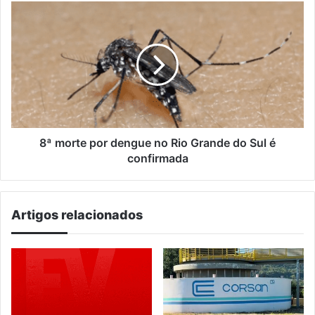
8ª
morte
por
dengue
no
Rio
Grande
do
Sul
é
8ª morte por dengue no Rio Grande do Sul é
confirmada
confirmada
Artigos relacionados