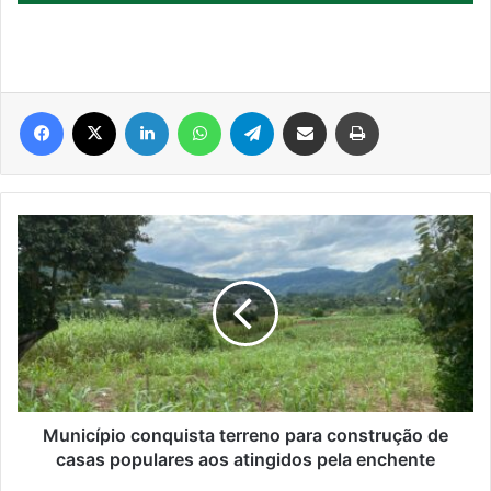
Facebook
X
Linkedin
WhatsApp
Telegram
Compartilhar via e-mail
Imprimir
Município
conquista
terreno
para
construção
de
casas
populares
aos
atingidos
Município conquista terreno para construção de
pela
casas populares aos atingidos pela enchente
enchente