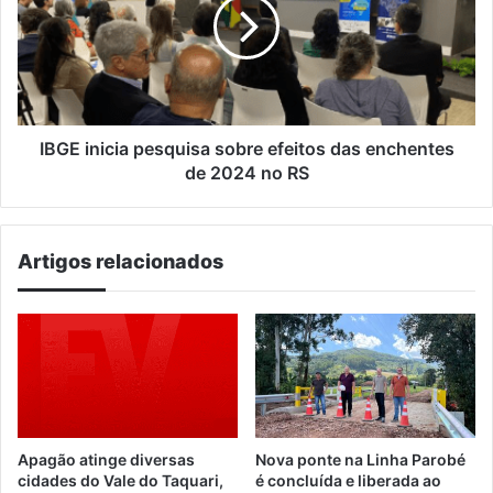
sobre
efeitos
das
enchentes
de
2024
no
IBGE inicia pesquisa sobre efeitos das enchentes
RS
de 2024 no RS
Artigos relacionados
Apagão atinge diversas
Nova ponte na Linha Parobé
cidades do Vale do Taquari,
é concluída e liberada ao