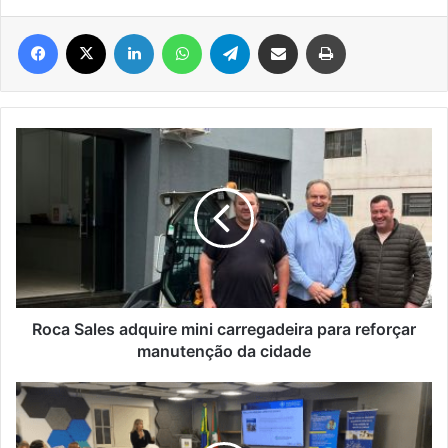
Facebook
X
Linkedin
WhatsApp
Telegram
Compartilhar via e-mail
Imprimir
Roca
Sales
adquire
mini
carregadeira
para
reforçar
manutenção
da
cidade
Roca Sales adquire mini carregadeira para reforçar
manutenção da cidade
IBGE
inicia
pesquisa