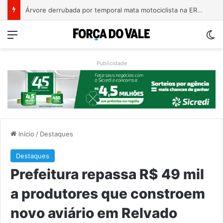
Bebê de um mês se engasga e é socorrido por bombeiros em Teutônia
Menu
Sw
Publicidade
Início
/
Destaques
Destaques
Prefeitura repassa R$ 49 mil
a produtores que constroem
novo aviário em Relvado