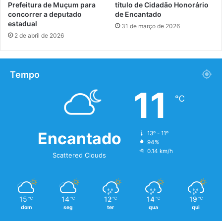
Prefeitura de Muçum para
título de Cidadão Honorário
concorrer a deputado
de Encantado
estadual
31 de março de 2026
2 de abril de 2026
Tempo
11
℃
Encantado
13º - 11º
94%
0.14 km/h
Scattered Clouds
15
14
12
14
19
℃
℃
℃
℃
℃
dom
seg
ter
qua
qui