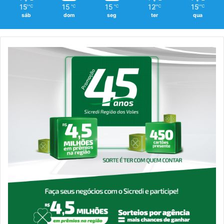
15
15
15
12
15
℃
℃
℃
℃
℃
sáb
dom
seg
ter
qua