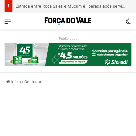
Estrada entre Roca Sales e Muçum é liberada após serviços de manutenção
Menu
Sw
Publicidade
Início
/
Destaques