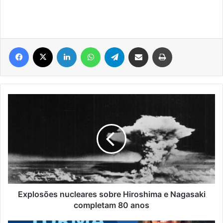
Facebook
X
Linkedin
WhatsApp
Telegram
Compartilhar via e-mail
Imprimir
Explosões
nucleares
sobre
Hiroshima
e
Nagasaki
completam
80
anos
Explosões nucleares sobre Hiroshima e Nagasaki
completam 80 anos