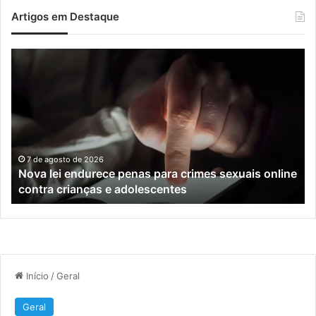
Artigos em Destaque
Nova
Co
lei
os
endurece
ho
penas
da
para
tr
crimes
de
sexuais
ba
online
en
7 de agosto de 2026
Nova lei endurece penas para crimes sexuais online
contra
En
contra crianças e adolescentes
crianças
e
e
M
adolescentes