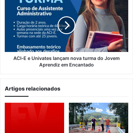
ACI‑E
e
Univates
lançam
nova
turma
do
Jovem
Aprendiz
em
ACI‑E e Univates lançam nova turma do Jovem
Encantado
Aprendiz em Encantado
Artigos relacionados