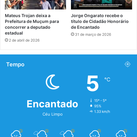
Mateus Trojan deixa a
Jorge Ongarato recebe o
Prefeitura de Muçum para
título de Cidadão Honorário
concorrer a deputado
de Encantado
estadual
31 de março de 2026
2 de abril de 2026
Tempo
5
℃
Encantado
15º - 5º
95%
1.33 km/h
Céu Limpo