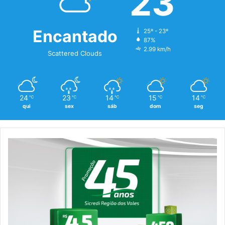
23
Encantado
25º - 23º
87%
2.99 km/h
Scattered Clouds
24
23
14
15
14
℃
℃
℃
℃
℃
qui
sex
sáb
dom
seg