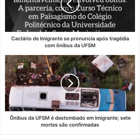
pronuncia
após
tragédia
com
ônibus
da
Cactário de Imigrante se pronuncia após tragédia
UFSM
com ônibus da UFSM
Ônibus
da
UFSM
é
destombado
em
Imigrante;
sete
mortes
são
Ônibus da UFSM é destombado em Imigrante; sete
confirmadas
mortes são confirmadas