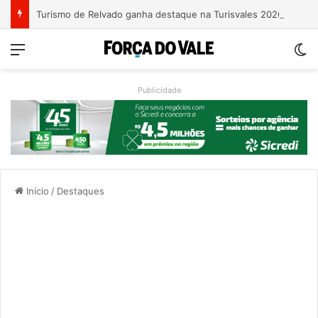
Turismo de Relvado ganha destaque na Turisvales 2026 com apresentação do Caminho da Fé e Devoção
Menu
Sw
Publicidade
Início
/
Destaques