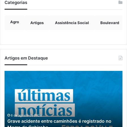
Categorias
Agro
Artigos
Assistência Social
Boulevard
Artigos em Destaque
Grave
Pr
acidente
re
entre
se
caminhões
na
é
da
registrado
De
no
Civ
Morro
e
6 de agosto de 2026
Grave acidente entre caminhões é registrado no
da
di