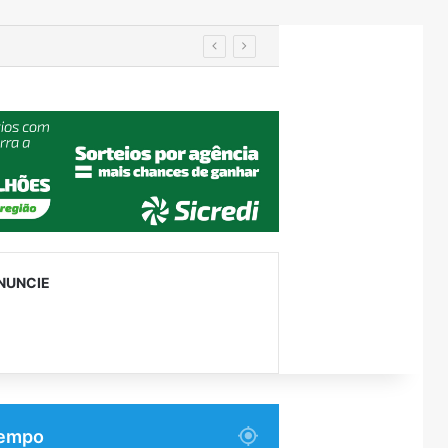
Turismo de Relvado ganha destaque na Turisvales 2026 com apresentação do Caminho da Fé e Devoção
NUNCIE
empo