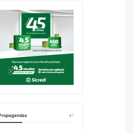
Propagandas