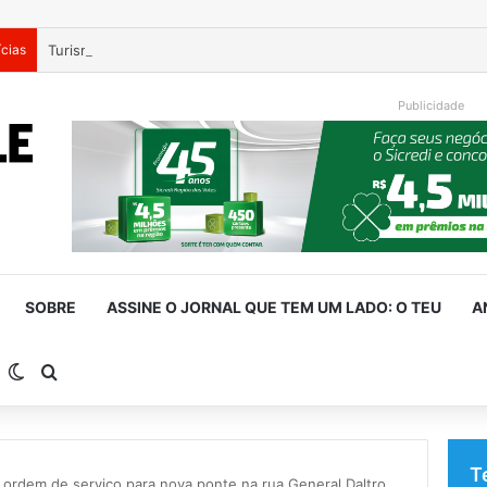
ícias
Publicidade
SOBRE
ASSINE O JORNAL QUE TEM UM LADO: O TEU
A
arra Lateral
Switch skin
Procurar por
T
 ordem de serviço para nova ponte na rua General Daltro