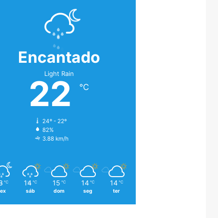
Encantado
Light Rain
22
℃
24º - 22º
82%
3.88 km/h
3
14
15
14
14
℃
℃
℃
℃
℃
sex
sáb
dom
seg
ter