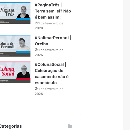
#PaginaTrês |
Terra sem lei? Não
é bem assim!
1 de fevereiro de
2026
#NolimarPerondi |
Orelha
1 de fevereiro de
2026
#ColunaSocial |
Celebração de
casamento não é
espetáculo
1 de fevereiro de
2026
Categorias