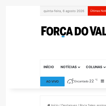
quinta-feira, 6 agosto 2026
Últimas Not
INÍCIO
NOTÍCIAS
COLUNAS
℃
22
B
AO VIVO
Encantado
Início
/
Destaques
/
Roca Sales assina