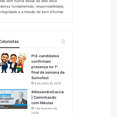
mas sem nunca deixar de lado seus
valores fundamentais: responsabilidade,
integridade e a missão de bem informar.​
Colunistas
Pré-candidatos
confirmam
presença no 1º
final de semana de
Suinofest
3 de junho de 2026
#AlexandreGarcia
| Caminhando
com Nikolas
1 de fevereiro de
2026