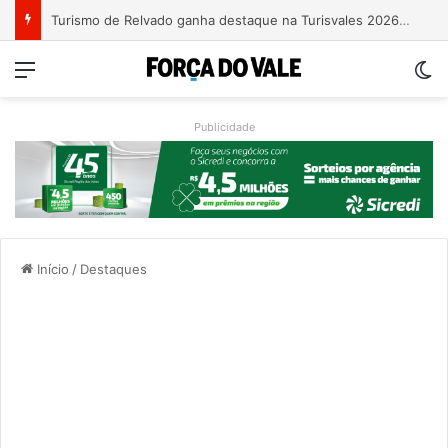
Turismo de Relvado ganha destaque na Turisvales 2026 com apresentação do Caminho da Fé e Devoção
Menu
Sw
Publicidade
Início
/
Destaques