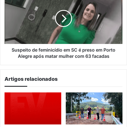
tentativa
de
de
feminicídio
golpe
em
de
SC
Estado
é
preso
em
Porto
Alegre
Suspeito de feminicídio em SC é preso em Porto
após
Alegre após matar mulher com 63 facadas
matar
mulher
com
Artigos relacionados
63
facadas