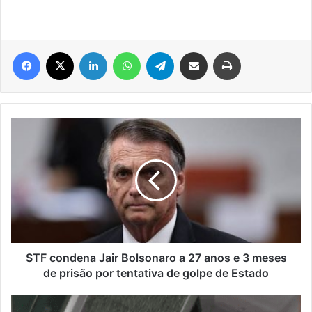
Facebook
X
Linkedin
WhatsApp
Telegram
Compartilhar via e-mail
Imprimir
STF
condena
Jair
Bolsonaro
a
27
anos
e
3
meses
STF condena Jair Bolsonaro a 27 anos e 3 meses
de
de prisão por tentativa de golpe de Estado
prisão
por
Suspeito