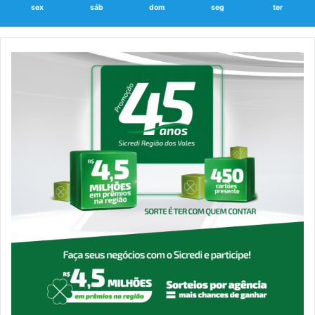
sex
sáb
dom
seg
ter