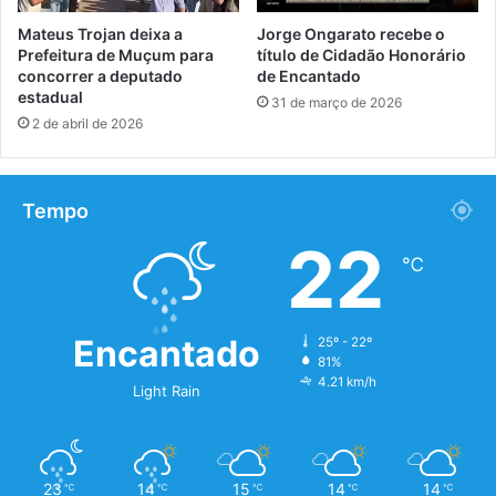
Mateus Trojan deixa a
Jorge Ongarato recebe o
Prefeitura de Muçum para
título de Cidadão Honorário
concorrer a deputado
de Encantado
estadual
31 de março de 2026
2 de abril de 2026
Tempo
22
℃
Encantado
25º - 22º
81%
4.21 km/h
Light Rain
23
14
15
14
14
℃
℃
℃
℃
℃