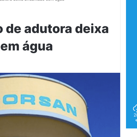
de adutora deixa
sem água
2