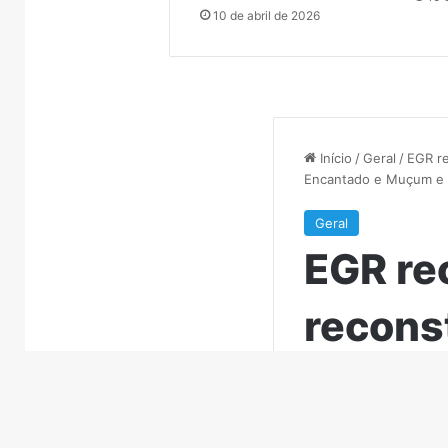
resgatados em Canoas
Encan
em
entre
10 de abril de 2026
Canoas
Muçum
e
Encantado