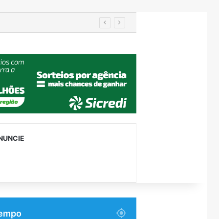
IA de reconhecimento facial localiza pessoa desaparecida há 15 anos; sistema atinge precisão de até 99%
NUNCIE
empo