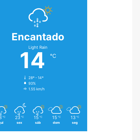
Encantado
Light Rain
14
℃
28º - 14º
93%
1.55 km/h
8
23
15
15
13
℃
℃
℃
℃
℃
qui
sex
sáb
dom
seg