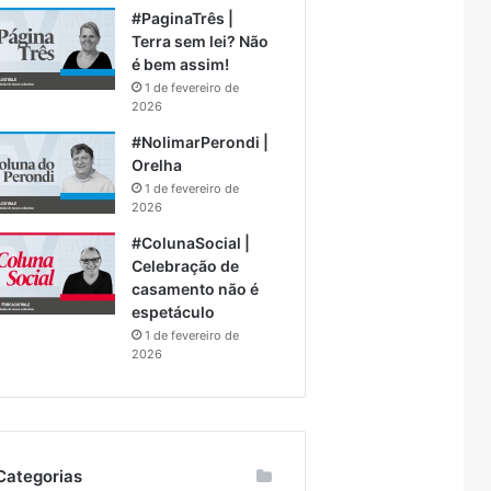
#PaginaTrês |
Terra sem lei? Não
é bem assim!
1 de fevereiro de
2026
#NolimarPerondi |
Orelha
1 de fevereiro de
2026
#ColunaSocial |
Celebração de
casamento não é
espetáculo
1 de fevereiro de
2026
Categorias