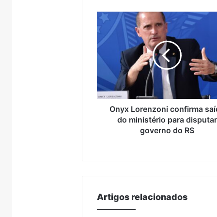
Onyx
Lorenzoni
confirma
saída
do
ministério
para
disputar
governo
do
Onyx Lorenzoni confirma sa
RS
do ministério para disputa
governo do RS
Artigos relacionados