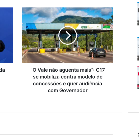
“O
Vale
não
aguenta
mais”:
G17
se
mobiliza
contra
modelo
ída
“O Vale não aguenta mais”: G17
de
r
se mobiliza contra modelo de
concessões
concessões e quer audiência
e
com Governador
quer
audiência
com
Governador