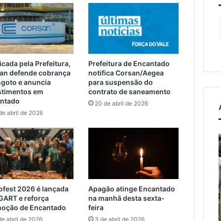
icada pela Prefeitura,
Prefeitura de Encantado
an defende cobrança
notifica Corsan/Aegea
sgoto e anuncia
para suspensão do
stimentos em
contrato de saneamento
ntado
20 de abril de 2026
de abril de 2026
A
arte
de
projetar
o
F
osto de 2026
dom
ofest 2026 é lançada
Apagão atinge Encantado
cobra apoio federal
s
de
GART e reforça
na manhã desta sexta-
otas alternativas e
5 de agosto de 2026
cuidar
oção de Encantado
feira
ssia entre Muçum e
A arte de projetar o dom
de abril de 2026
3 de abril de 2026