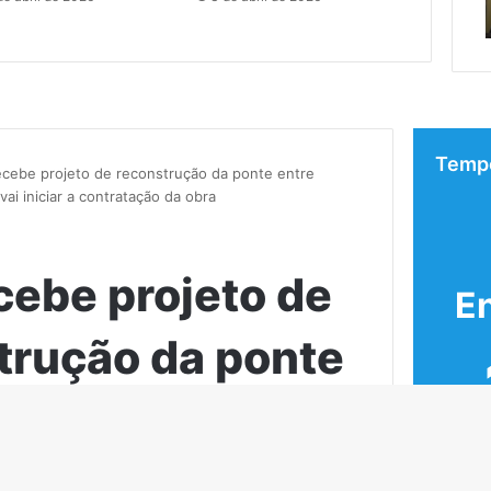
tado
de cuidar