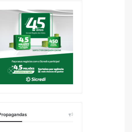
Propagandas