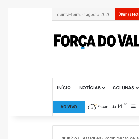
quinta-feira, 6 agosto 2026
Últimas Not
INÍCIO
NOTÍCIAS
COLUNAS
℃
14
B
AO VIVO
Encantado
Início
/
Destaques
/
Rompimento de a