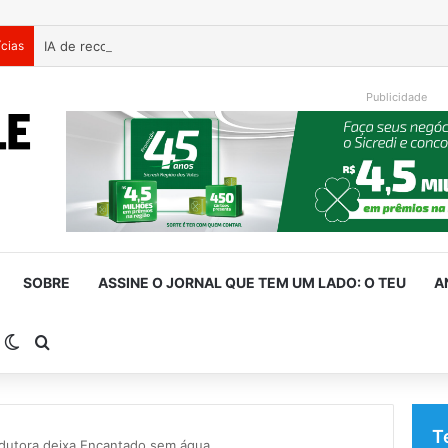
ícias
Publicidade
SOBRE
ASSINE O JORNAL QUE TEM UM LADO: O TEU
A
arra Lateral
Switch skin
Procurar por
T
dutora deixa Encantado sem água