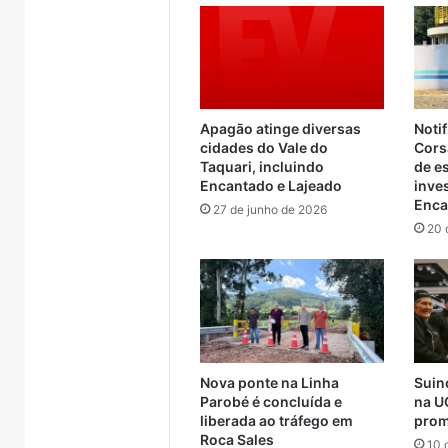
Apagão atinge diversas
Notif
cidades do Vale do
Cors
Taquari, incluindo
de e
Encantado e Lajeado
inve
Enca
27 de junho de 2026
20 
Canil
AMAT
clandestino
cobra
é
apoio
fechado
federal
26
e
para
rojeto de
5 de ag
19
rotas
Nova ponte na Linha
Suin
 da ponte
AMAT 
5 de agosto de 2026
cães
alternativa
Parobé é concluída e
na U
tado e Muçum
Canil clandestino é
para r
são
e
liberada ao tráfego em
prom
a contratação
fechado e 19 cães são
trave
Roca Sales
resgatados
travessia
10 