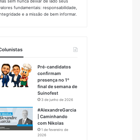
mas sem nunca deixar de lado seus
valores fundamentais: responsabilidade,
integridade e a missão de bem informar.​
Colunistas
Pré-candidatos
confirmam
presença no 1º
final de semana de
Suinofest
3 de junho de 2026
#AlexandreGarcia
| Caminhando
com Nikolas
1 de fevereiro de
2026