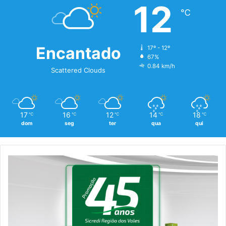
12
℃
Encantado
17º - 12º
67%
0.84 km/h
Scattered Clouds
17
16
12
14
18
℃
℃
℃
℃
℃
dom
seg
ter
qua
qui