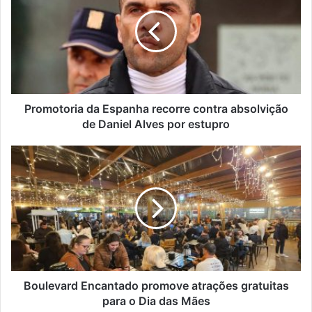
Espanha
recorre
contra
absolvição
de
Daniel
Alves
por
Promotoria da Espanha recorre contra absolvição
estupro
de Daniel Alves por estupro
Boulevard
Encantado
promove
atrações
gratuitas
para
o
Dia
das
Mães
Boulevard Encantado promove atrações gratuitas
para o Dia das Mães