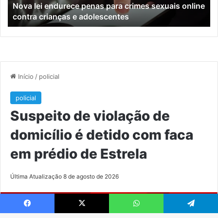
Nova lei endurece penas para crimes sexuais online
contra
En
contra crianças e adolescentes
crianças
e
e
M
adolescentes
Facebook
X
WhatsApp
Telegram