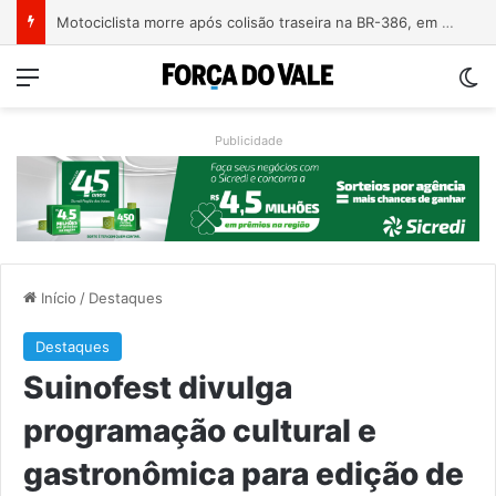
Motociclista morre após colisão traseira na BR-386, em Triunfo
Menu
Sw
Publicidade
Início
/
Destaques
Destaques
Suinofest divulga
programação cultural e
gastronômica para edição de