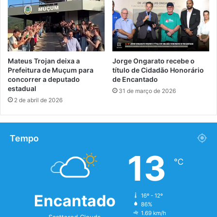
Mateus Trojan deixa a
Jorge Ongarato recebe o
Prefeitura de Muçum para
título de Cidadão Honorário
concorrer a deputado
de Encantado
estadual
31 de março de 2026
2 de abril de 2026
Tempo
13
℃
Encantado
16º - 12º
86%
1.69 km/h