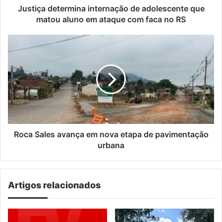
ataque
Justiça determina internação de adolescente que
com
matou aluno em ataque com faca no RS
faca
no
Roca
RS
Sales
avança
em
nova
etapa
de
pavimentação
urbana
Roca Sales avança em nova etapa de pavimentação
urbana
Artigos relacionados