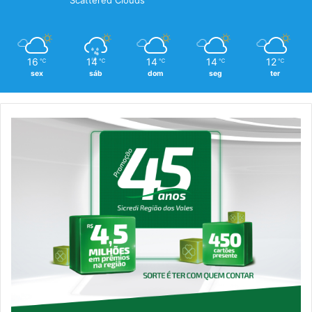
Scattered Clouds
16
14
14
14
12
℃
℃
℃
℃
℃
sex
sáb
dom
seg
ter