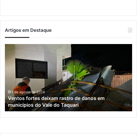
Artigos em Destaque
Ventos
Es
fortes
en
deixam
Ro
rastro
Sa
de
e
danos
M
em
é
municípios
li
7 de agosto de 2026
Ventos fortes deixam rastro de danos em
do
ap
municípios do Vale do Taquari
Vale
se
do
de
Taquari
ma