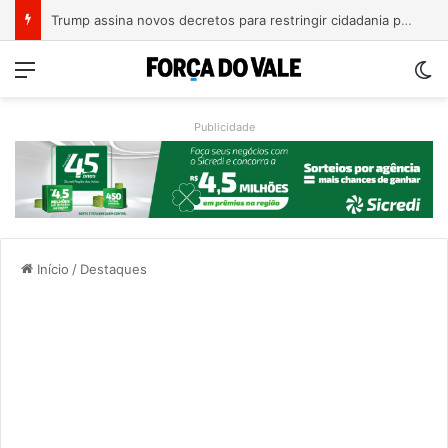
Trump assina novos decretos para restringir cidadania por nascimento nos EUA
Menu
Sw
Publicidade
Início
/
Destaques