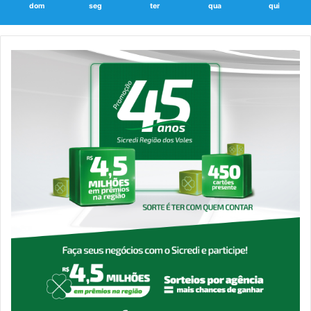
dom
seg
ter
qua
qui