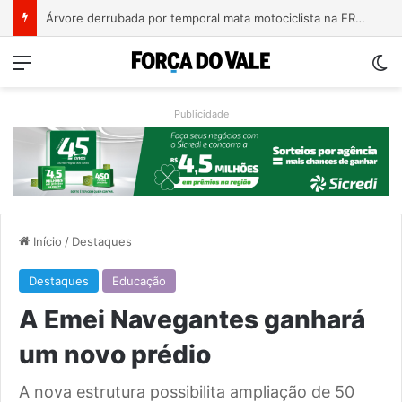
Bebê de um mês se engasga e é socorrido por bombeiros em Teutônia
Menu
Sw
Publicidade
Início
/
Destaques
Destaques
Educação
A Emei Navegantes ganhará
um novo prédio
A nova estrutura possibilita ampliação de 50