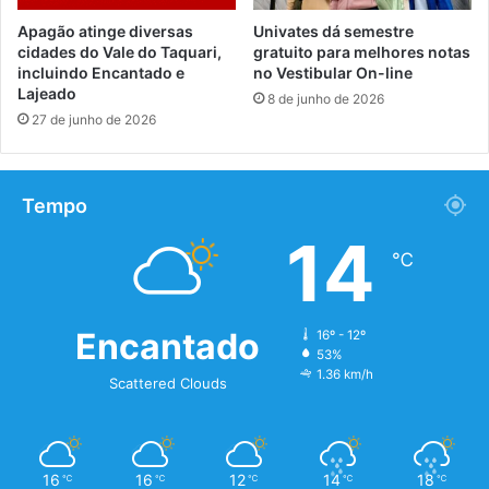
Apagão atinge diversas
Univates dá semestre
cidades do Vale do Taquari,
gratuito para melhores notas
incluindo Encantado e
no Vestibular On-line
Lajeado
8 de junho de 2026
27 de junho de 2026
Tempo
14
℃
Encantado
16º - 12º
53%
1.36 km/h
Scattered Clouds
16
16
12
14
18
℃
℃
℃
℃
℃