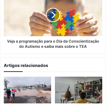
a
programação
para
o
Dia
da
Conscientização
do
Autismo
Veja a programação para o Dia da Conscientização
e
do Autismo e saiba mais sobre o TEA
saiba
mais
sobre
Artigos relacionados
o
TEA