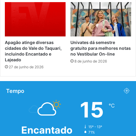
Apagão atinge diversas
Univates dá semestre
cidades do Vale do Taquari,
gratuito para melhores notas
incluindo Encantado e
no Vestibular On-line
Lajeado
8 de junho de 2026
27 de junho de 2026
Tempo
15
℃
Encantado
15º - 13º
71%