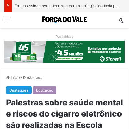
A Balsa Vicentina do Rio Guaporé
Menu
Sw
Publicidade
Início
/
Destaques
Destaques
Educação
Palestras sobre saúde mental
e riscos do cigarro eletrônico
são realizadas na Escola