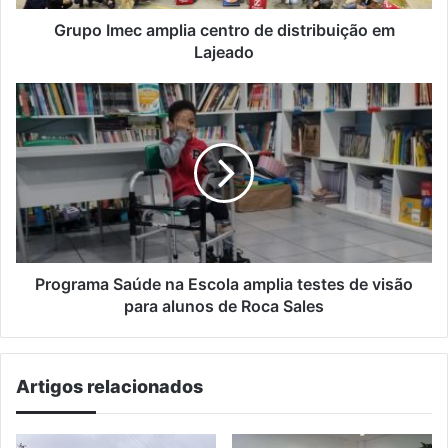
Grupo Imec amplia centro de distribuição em
Lajeado
Programa
Saúde
na
Escola
amplia
testes
de
visão
para
alunos
Programa Saúde na Escola amplia testes de visão
de
para alunos de Roca Sales
Roca
Sales
Artigos relacionados