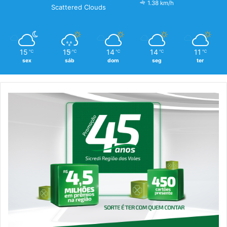
1.38 km/h
Scattered Clouds
15
15
14
14
11
℃
℃
℃
℃
℃
sex
sáb
dom
seg
ter