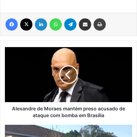
Facebook
X
Linkedin
WhatsApp
Telegram
Compartilhar via e-mail
Imprimir
Alexandre
de
Moraes
mantém
preso
acusado
de
ataque
com
bomba
Alexandre de Moraes mantém preso acusado de
em
ataque com bomba em Brasília
Brasília
Ataque
em