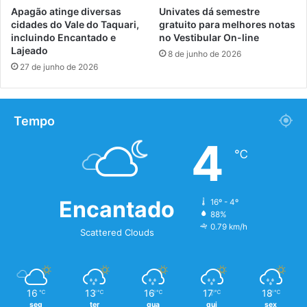
Apagão atinge diversas
Univates dá semestre
cidades do Vale do Taquari,
gratuito para melhores notas
incluindo Encantado e
no Vestibular On-line
Lajeado
8 de junho de 2026
27 de junho de 2026
Tempo
4
℃
Encantado
16º - 4º
88%
0.79 km/h
Scattered Clouds
16
13
16
17
18
℃
℃
℃
℃
℃
seg
ter
qua
qui
sex