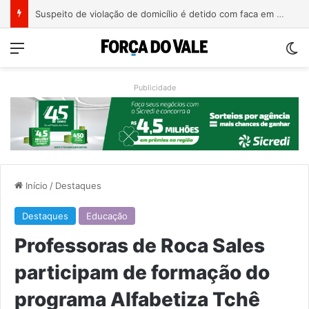
Suspeito de violação de domicílio é detido com faca em prédio de Estrela
Menu
Sw
Publicidade
Início
/
Destaques
Destaques
Educação
Professoras de Roca Sales
participam de formação do
programa Alfabetiza Tchê