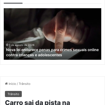
Nova
Co
lei
os
endurece
ho
penas
da
para
tr
crimes
de
sexuais
ba
online
en
7 de agosto de 2026
Nova lei endurece penas para crimes sexuais online
contra
En
contra crianças e adolescentes
crianças
e
e
M
adolescentes