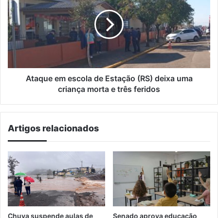
escola
de
Estação
(RS)
deixa
uma
criança
morta
Ataque em escola de Estação (RS) deixa uma
e
criança morta e três feridos
três
feridos
Artigos relacionados
Chuva suspende aulas de
Senado aprova educação