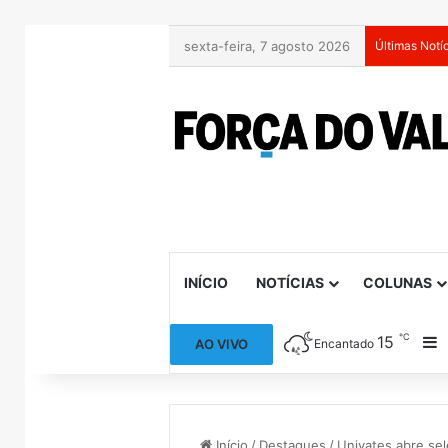
sexta-feira, 7 agosto 2026
Últimas Notí
INÍCIO
NOTÍCIAS
COLUNAS
℃
15
B
AO VIVO
Encantado
Início
/
Destaques
/
Univates abre se