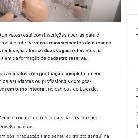
(Univates) está com inscrições abertas para o
reenchimento de
vagas remanescentes do curso de
 instituição oferece
duas vagas
, referentes ao
, além da formação de
cadastro reserva
.
ar candidatos com
graduação completa ou em
m de estudantes ou profissionais com pós-
rrem
em turno integral
, no campus de Lajeado.
edicina ou em outros cursos da área da saúde;
duação na área;
om pós-graduação (lato sensu ou stricto sensu) na