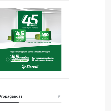
Propagandas