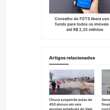
fundo
Devoç
apresenta
para
do
todos
Caminho
os
Conselho do FGTS libera uso
da
imóveis
fundo para todos os imóveis
Fé
de
até R$ 2,25 milhões
e
até
Devoção
R$
2,25
milhões
Artigos relacionados
Chuva suspende aulas de
Sena
450 alunos em seis
finan
escolas estaduais do Vale
curr