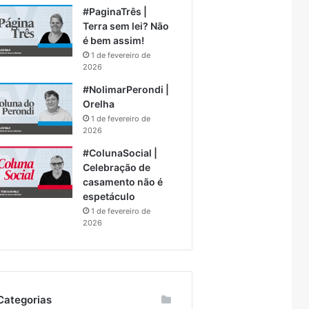
#PaginaTrês |
Terra sem lei? Não
é bem assim!
1 de fevereiro de
2026
#NolimarPerondi |
Orelha
1 de fevereiro de
2026
#ColunaSocial |
Celebração de
casamento não é
espetáculo
1 de fevereiro de
2026
Categorias