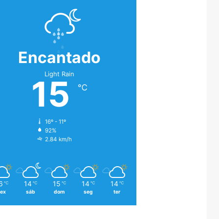
Encantado
Light Rain
15
℃
16º - 11º
92%
2.84 km/h
6
14
15
14
14
℃
℃
℃
℃
℃
sex
sáb
dom
seg
ter