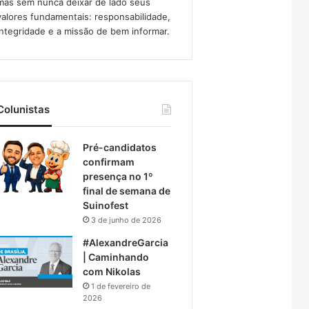
mas sem nunca deixar de lado seus
valores fundamentais: responsabilidade,
integridade e a missão de bem informar.​
Colunistas
Pré-candidatos
confirmam
presença no 1º
final de semana de
Suinofest
3 de junho de 2026
#AlexandreGarcia
| Caminhando
com Nikolas
1 de fevereiro de
2026