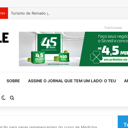
cias
Publicidade
SOBRE
ASSINE O JORNAL QUE TEM UM LADO: O TEU
A
arra Lateral
Switch skin
Procurar por
T
leção para vagas remanescentes do curso de Medicina