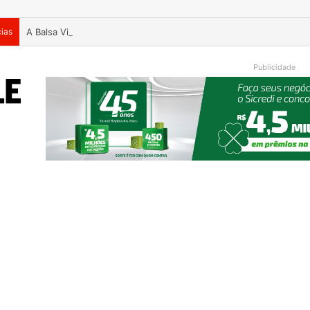
cias
A Balsa Vicentina do Rio Guaporé
Publicidade