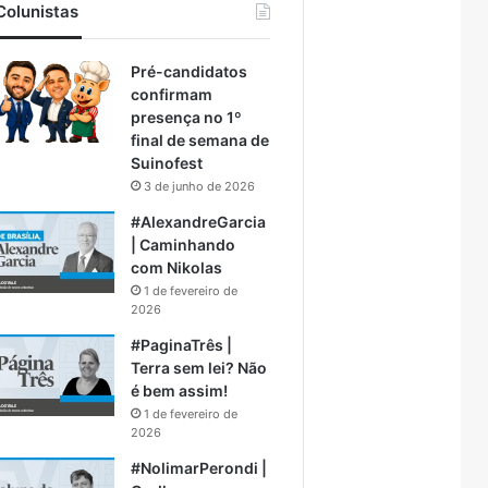
Colunistas
Pré-candidatos
confirmam
presença no 1º
final de semana de
Suinofest
3 de junho de 2026
#AlexandreGarcia
| Caminhando
com Nikolas
1 de fevereiro de
2026
#PaginaTrês |
Terra sem lei? Não
é bem assim!
1 de fevereiro de
2026
#NolimarPerondi |