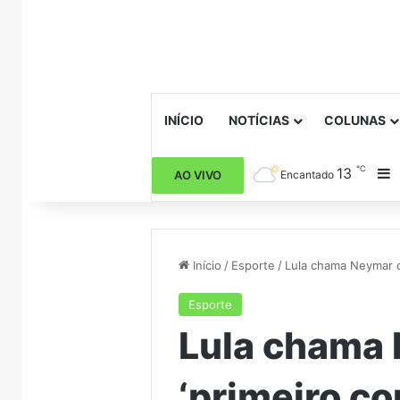
INÍCIO
NOTÍCIAS
COLUNAS
℃
13
B
AO VIVO
Encantado
Início
/
Esporte
/
Lula chama Neymar d
Esporte
Lula chama
‘primeiro c