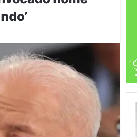
undo’
1