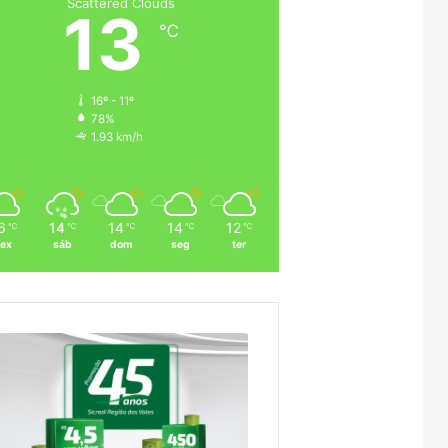
Scattered Clouds
13
℃
16º - 11º
78%
1.93 km/h
6
14
14
14
12
℃
℃
℃
℃
℃
sex
sáb
dom
seg
ter