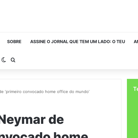
SOBRE
ASSINE O JORNAL QUE TEM UM LADO: O TEU
A
arra Lateral
Switch skin
Procurar por
T
e ‘primeiro convocado home office do mundo’
 Neymar de
onvocado home