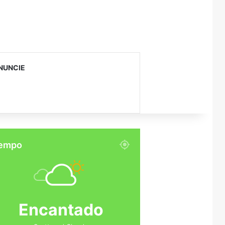
NUNCIE
empo
Encantado