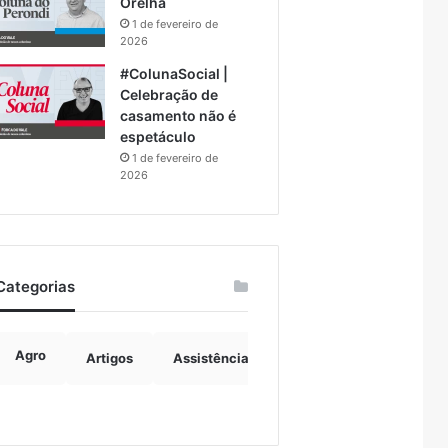
Orelha
1 de fevereiro de
2026
#ColunaSocial |
Celebração de
casamento não é
espetáculo
1 de fevereiro de
2026
Categorias
Agro
Artigos
Assistência Social
Boulevard
B