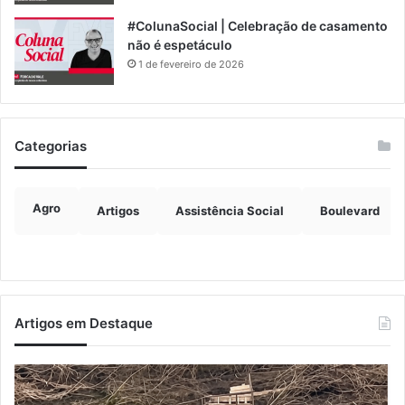
#ColunaSocial | Celebração de casamento
não é espetáculo
1 de fevereiro de 2026
Categorias
Agro
Artigos
Assistência Social
Boulevard
Artigos em Destaque
Turisvales
I
2026
d