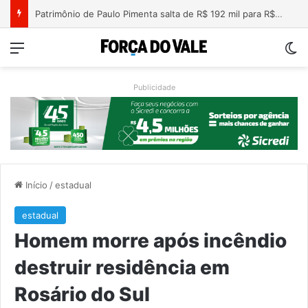
Nova lei endurece penas para crimes sexuais online contra crianças e adolescentes
Menu
Sw
Publicidade
Início
/
estadual
estadual
Homem morre após incêndio
destruir residência em
Rosário do Sul