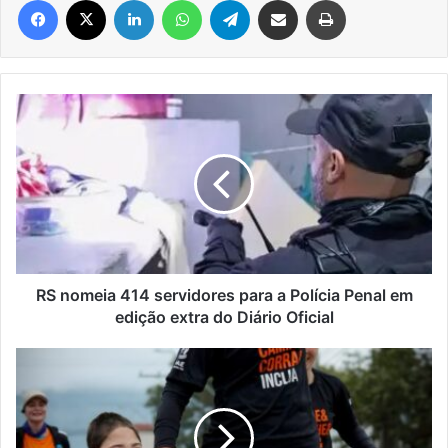
RS
nomeia
414
servidores
para
a
Polícia
Penal
em
edição
RS nomeia 414 servidores para a Polícia Penal em
extra
edição extra do Diário Oficial
do
Diário
1º
Oficial
IncluiRun
reúne
esporte,
lazer