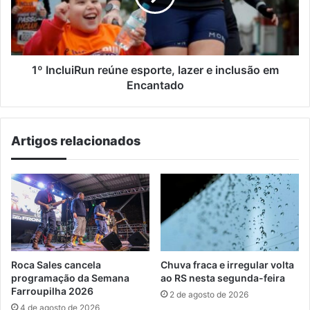
e
inclusão
em
Encantado
1º IncluiRun reúne esporte, lazer e inclusão em
Encantado
Artigos relacionados
Roca Sales cancela
Chuva fraca e irregular volta
programação da Semana
ao RS nesta segunda-feira
Farroupilha 2026
2 de agosto de 2026
4 de agosto de 2026