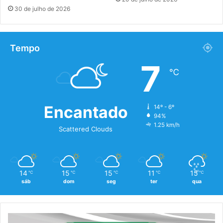
30 de julho de 2026
Tempo
7
℃
Encantado
14º - 6º
94%
1.25 km/h
Scattered Clouds
14
15
15
11
15
℃
℃
℃
℃
℃
sáb
dom
seg
ter
qua