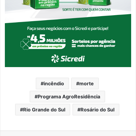
incêndio
morte
Programa AgroResidência
Rio Grande do Sul
Rosário do Sul
Facebook
X
Linkedin
WhatsApp
Telegram
Compartilhar via e-mail
Imprimir