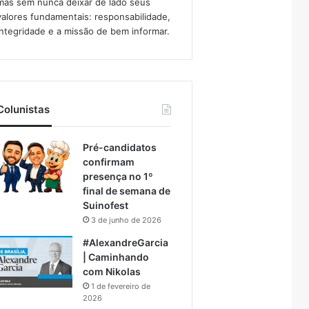
mas sem nunca deixar de lado seus
valores fundamentais: responsabilidade,
integridade e a missão de bem informar.​
Colunistas
Pré-candidatos
confirmam
presença no 1º
final de semana de
Suinofest
3 de junho de 2026
#AlexandreGarcia
| Caminhando
com Nikolas
1 de fevereiro de
2026