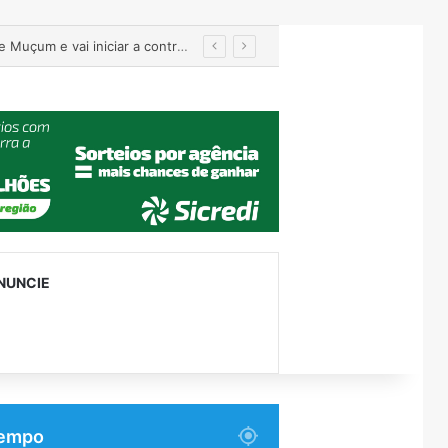
 facões em Venâncio Aires
NUNCIE
empo