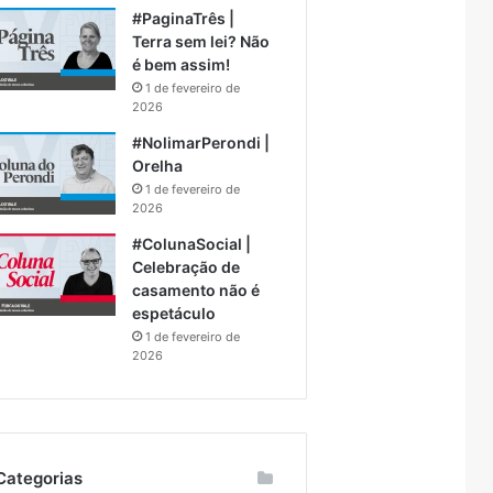
#PaginaTrês |
Terra sem lei? Não
é bem assim!
1 de fevereiro de
2026
#NolimarPerondi |
Orelha
1 de fevereiro de
2026
#ColunaSocial |
Celebração de
casamento não é
espetáculo
1 de fevereiro de
2026
Categorias