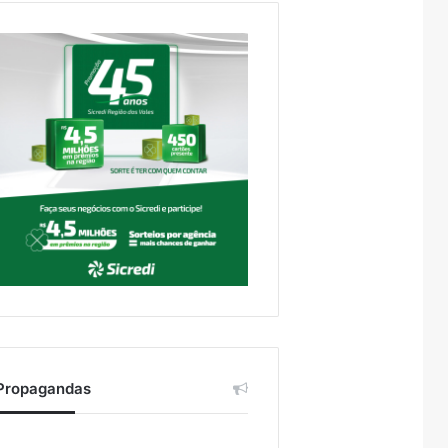
Propagandas