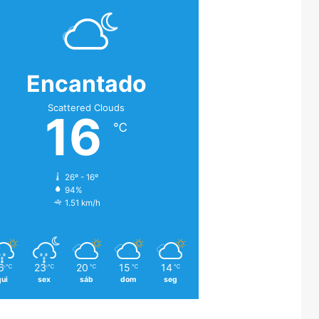
Encantado
Scattered Clouds
16
℃
26º - 16º
94%
1.51 km/h
6
23
20
15
14
℃
℃
℃
℃
℃
qui
sex
sáb
dom
seg