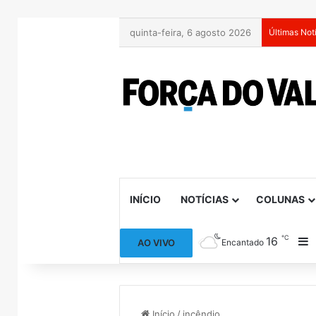
quinta-feira, 6 agosto 2026
Últimas Not
INÍCIO
NOTÍCIAS
COLUNAS
℃
16
B
AO VIVO
Encantado
Início
/
incêndio