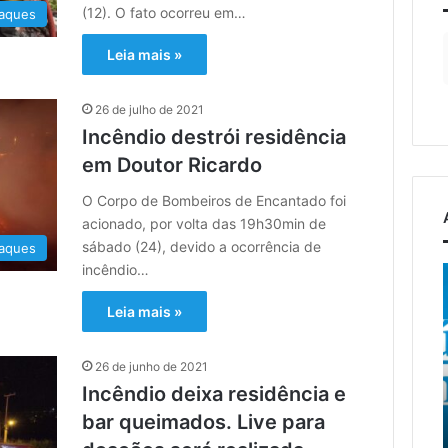
(12). O fato ocorreu em…
aques
Leia mais »
26 de julho de 2021
Incêndio destrói residência
em Doutor Ricardo
O Corpo de Bombeiros de Encantado foi
acionado, por volta das 19h30min de
sábado (24), devido a ocorrência de
aques
incêndio…
to
EGR
C
recebe
Leia mais »
projeto
de
5 de agosto de 2026
a
reconstrução
EGR recebe projeto de
osto de 2026
26 de junho de 2021
da
mento do 13º
reconstrução da ponte
Incêndio deixa residência e
ponte
ro Farroupilha de
entre Encantado e Muçum
bar queimados. Live para
entre
tado ocorre neste
e vai iniciar a contratação
Encantado