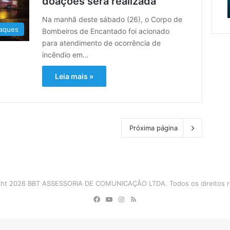
doações será realizada
o
da obra
e
Muçum
Na manhã deste sábado (26), o Corpo de
e
aques
Bombeiros de Encantado foi acionado
vai
para atendimento de ocorrência de
iniciar
incêndio em…
a
contratação
Leia mais »
da
obra
Próxima página
ght 2026 BBT ASSESSORIA DE COMUNICAÇÃO LTDA. Todos os direitos r
Facebook
YouTube
Instagram
RSS