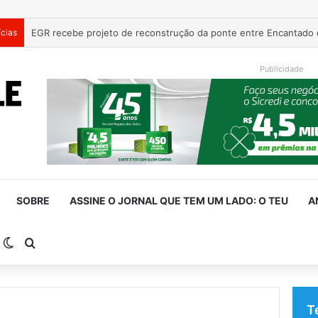
ícias
Homem investigado por importunar menores é preso com arma e
Publicidade
SOBRE
ASSINE O JORNAL QUE TEM UM LADO: O TEU
A
arra Lateral
Switch skin
Procurar por
T