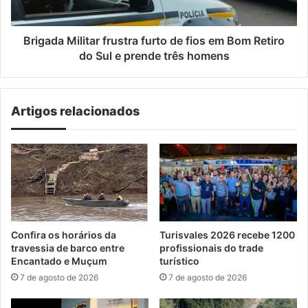
Bom
Retiro
do
Brigada Militar frustra furto de fios em Bom Retiro
Sul
do Sul e prende três homens
e
prende
três
Artigos relacionados
homens
Confira os horários da
Turisvales 2026 recebe 1200
travessia de barco entre
profissionais do trade
Encantado e Muçum
turístico
7 de agosto de 2026
7 de agosto de 2026