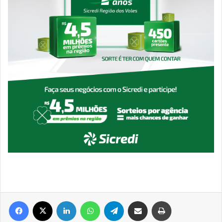
Facebook
X
Linkedin
WhatsApp
Telegram
Compartilhar via e-mail
Imprimir