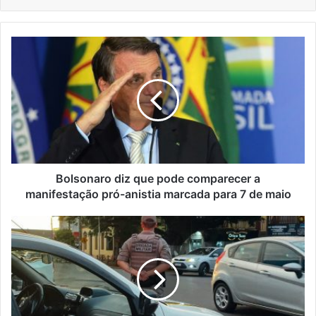
Bolsonaro
diz
que
pode
comparecer
a
manifestação
pró-
anistia
marcada
Bolsonaro diz que pode comparecer a
para
manifestação pró-anistia marcada para 7 de maio
7
de
Brigada
maio
Militar
frustra
furto
de
fios
em