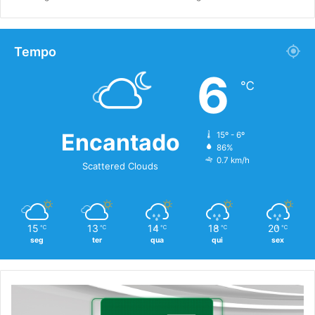
Tempo
6
℃
Encantado
15º - 6º
86%
0.7 km/h
Scattered Clouds
15
13
14
18
20
℃
℃
℃
℃
℃
seg
ter
qua
qui
sex