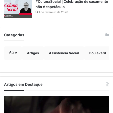
#ColunaSocial | Celebração de casamento
não é espetáculo
1 de fevereiro de 2026
Categorias
Agro
Artigos
Assistência Social
Boulevard
Artigos em Destaque
Confira
Tu
os
20
horários
re