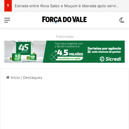
Estrada entre Roca Sales e Muçum é liberada após serviços de manutenção
Menu
Sw
Publicidade
Início
/
Destaques