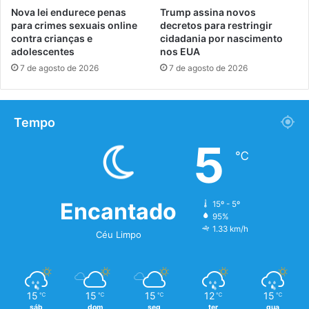
Nova lei endurece penas
Trump assina novos
para crimes sexuais online
decretos para restringir
contra crianças e
cidadania por nascimento
adolescentes
nos EUA
7 de agosto de 2026
7 de agosto de 2026
Tempo
5
℃
Encantado
15º - 5º
95%
1.33 km/h
Céu Limpo
15
15
15
12
15
℃
℃
℃
℃
℃
sáb
dom
seg
ter
qua