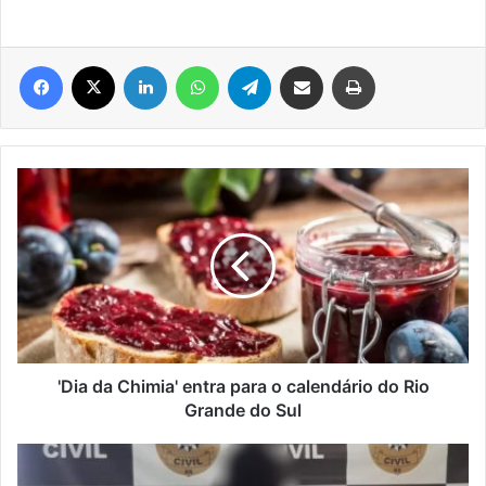
Facebook
X
Linkedin
WhatsApp
Telegram
Compartilhar via e-mail
Imprimir
'Dia
da
Chimia'
entra
para
o
calendário
do
Rio
Grande
'Dia da Chimia' entra para o calendário do Rio
do
Grande do Sul
Sul
Preso
jovem