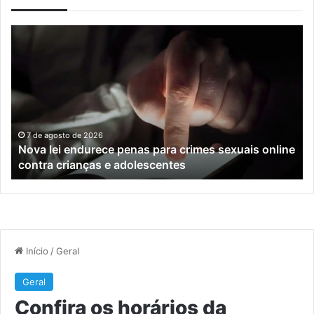
Nova
Co
lei
os
endurece
ho
penas
da
para
tr
crimes
de
sexuais
ba
online
en
7 de agosto de 2026
Nova lei endurece penas para crimes sexuais online
contra
En
contra crianças e adolescentes
crianças
e
e
M
adolescentes