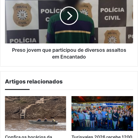
que
participou
de
diversos
assaltos
em
Encantado
Preso jovem que participou de diversos assaltos
em Encantado
Artigos relacionados
Confira os horários da
Turisvales 2026 recebe 1200