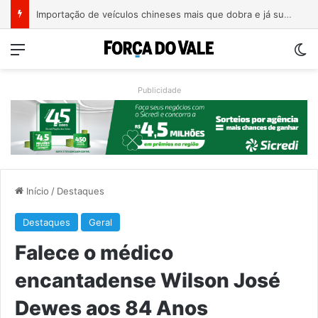
Importação de veículos chineses mais que dobra e já supera metade das compras externas do Brasil
Menu
Sw
Publicidade
Início
/
Destaques
Destaques
Geral
Falece o médico
encantadense Wilson José
Dewes aos 84 Anos