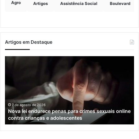
Agro
Artigos
Assistência Social
Boulevard
Artigos em Destaque
Nova
Co
lei
os
endurece
ho
penas
da
para
tr
crimes
de
sexuais
ba
online
en
7 de agosto de 2026
Nova lei endurece penas para crimes sexuais online
contra
En
contra crianças e adolescentes
crianças
e
e
M
adolescentes