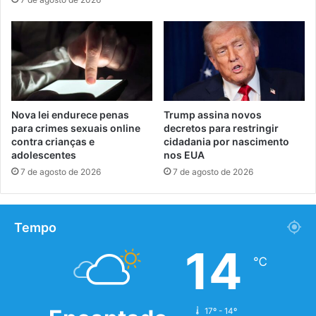
Nova lei endurece penas
Trump assina novos
para crimes sexuais online
decretos para restringir
contra crianças e
cidadania por nascimento
adolescentes
nos EUA
7 de agosto de 2026
7 de agosto de 2026
Tempo
14
℃
17º - 14º