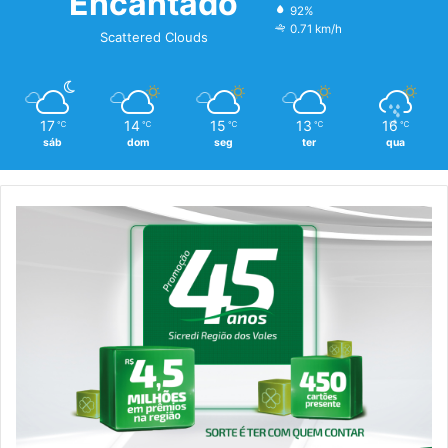
Encantado
92%
0.71 km/h
Scattered Clouds
17
14
15
13
16
℃
℃
℃
℃
℃
sáb
dom
seg
ter
qua