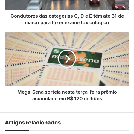
têm
até
31
Condutores das categorias C, D e E têm até 31 de
de
março para fazer exame toxicológico
março
para
Mega-
fazer
Sena
exame
sorteia
toxicológico
nesta
terça-
feira
prêmio
acumulado
em
R$
Mega-Sena sorteia nesta terça-feira prêmio
120
acumulado em R$ 120 milhões
milhões
Artigos relacionados