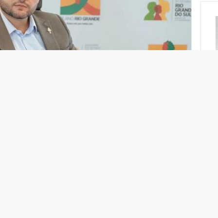
m neste sábado,
30 de maio
, em Porto Alegre, o
Gabriel Souza
ao governo do Rio Grande do Sul. O
osição da chapa majoritária para as eleições de