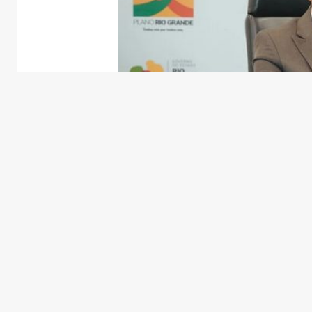
O
MDB
e partidos aliados realiza
lançamento da pré-candidatura de
ato também deve formalizar a comp