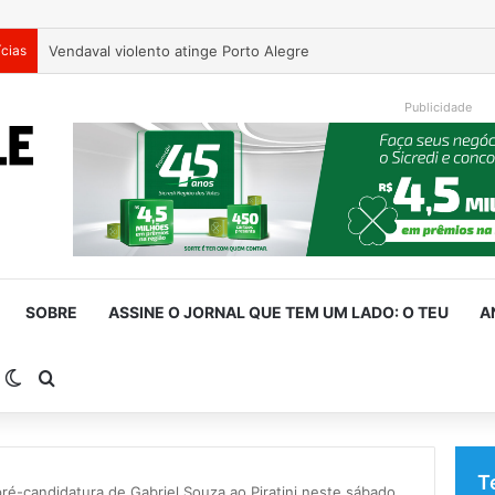
ícias
Vendaval violento atinge Porto Alegre
Publicidade
SOBRE
ASSINE O JORNAL QUE TEM UM LADO: O TEU
A
arra Lateral
Switch skin
Procurar por
T
ré-candidatura de Gabriel Souza ao Piratini neste sábado