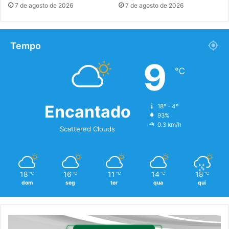
7 de agosto de 2026
7 de agosto de 2026
Tempo
9
℃
Encantado
18º - 4º
93%
0.3 km/h
Scattered Clouds
18
16
11
14
18
℃
℃
℃
℃
℃
dom
seg
ter
qua
qui