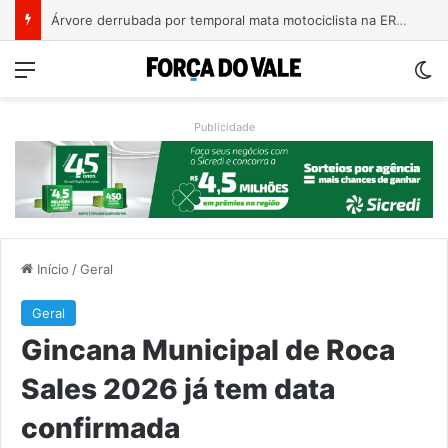
Bebê de um mês se engasga e é socorrido por bombeiros em Teutônia
Menu
Sw
Publicidade
Início
/
Geral
Geral
Gincana Municipal de Roca
Sales 2026 já tem data
confirmada