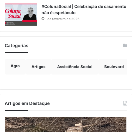
#ColunaSocial | Celebração de casamento
não é espetáculo
1 de fevereiro de 2026
Categorias
Agro
Artigos
Assistência Social
Boulevard
Artigos em Destaque
Turisvales
Im
2026
de
recebe
ve