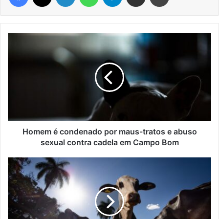
Homem
é
condenado
por
maus-
tratos
e
abuso
sexual
contra
Homem é condenado por maus-tratos e abuso
cadela
sexual contra cadela em Campo Bom
em
Campo
Carne
Bom
brasileira
será
vetada
pela
União