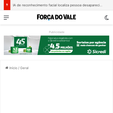
IA de reconhecimento facial localiza pessoa desaparecida há 15 anos; sistema atinge precisão de até 99%
Menu
Sw
Publicidade
Início
/
Geral