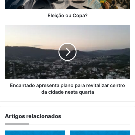
Eleição ou Copa?
Encantado
apresenta
plano
para
revitalizar
centro
da
cidade
nesta
quarta
Encantado apresenta plano para revitalizar centro
da cidade nesta quarta
Artigos relacionados