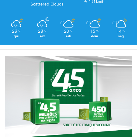
1.51 km/h
Scattered Clouds
26
23
20
15
14
℃
℃
℃
℃
℃
qui
sex
sáb
dom
seg