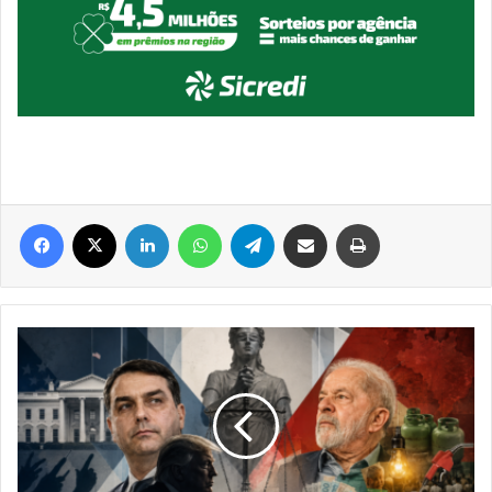
Facebook
X
Linkedin
WhatsApp
Telegram
Compartilhar via e-mail
Imprimir
Eleição
ou
Copa?