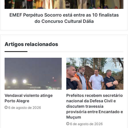
finalistas
do
Concurso
EMEF Perpétuo Socorro está entre as 10 finalistas
Cultural
do Concurso Cultural Dália
Dália
Artigos relacionados
Vendaval violento atinge
Prefeitos recebem secretário
Porto Alegre
nacional da Defesa Civil e
discutem travessia
6 de agosto de 2026
provisória entre Encantado e
Muçum
6 de agosto de 2026