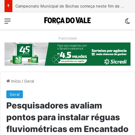
Turismo de Relvado ganha destaque na Turisvales 2026 com apresentação do Caminho da Fé e Devoção
Menu
Sw
Publicidade
Início
/
Geral
Geral
Pesquisadores avaliam
pontos para instalar réguas
fluviométricas em Encantado