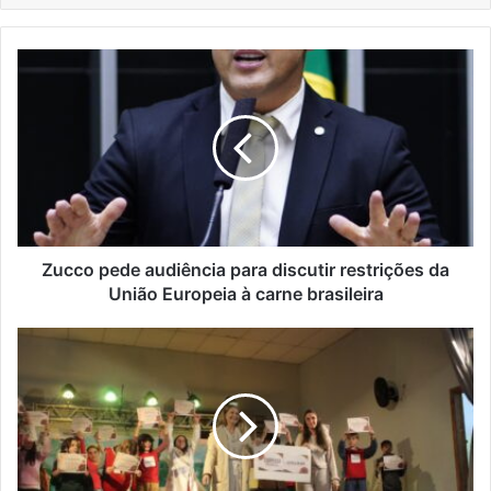
Zucco
pede
audiência
para
discutir
restrições
da
União
Europeia
à
Zucco pede audiência para discutir restrições da
carne
União Europeia à carne brasileira
brasileira
EMEF
Perpétuo
Socorro
está
entre
as
10