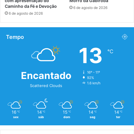
com apresentação do
Morro da Gabiroba
Caminho da Fé e Devoção
6 de agosto de 2026
6 de agosto de 2026
Tempo
13
℃
Encantado
16º - 11º
92%
1.6 km/h
Scattered Clouds
16
14
15
14
14
℃
℃
℃
℃
℃
sex
sáb
dom
seg
ter