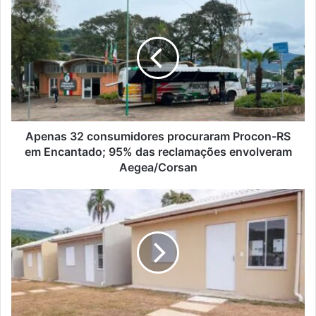
Apenas
32
consumidores
procuraram
Procon-
RS
em
Encantado;
95%
das
Apenas 32 consumidores procuraram Procon-RS
reclamações
em Encantado; 95% das reclamações envolveram
envolveram
Aegea/Corsan
Aegea/Corsan
Encantado
terá
50
novas
moradias
pelo
Fundo
Nacional
de