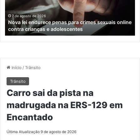
crimes
de
sexuais
ba
online
en
7 de agosto de 2026
Nova lei endurece penas para crimes sexuais online
contra
En
contra crianças e adolescentes
crianças
e
e
M
adolescentes