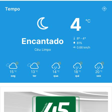
Tempo
4
℃
Encantado
8º - 4º
81%
0.66 km/h
Céu Limpo
15
13
14
18
20
℃
℃
℃
℃
℃
seg
ter
qua
qui
sex