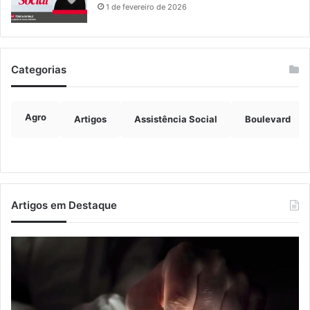
1 de fevereiro de 2026
Categorias
Agro
Artigos
Assistência Social
Boulevard
Artigos em Destaque
Nova
Co
lei
os
endurece
ho
penas
da
para
tr