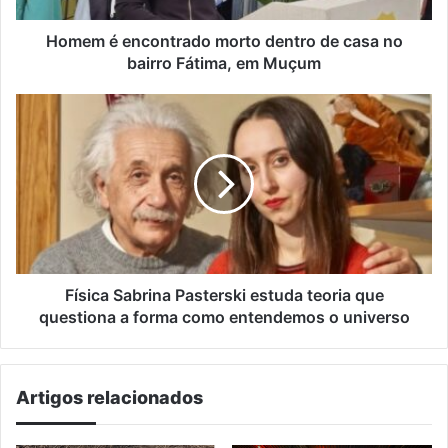
bairro
Fátima,
Homem é encontrado morto dentro de casa no
em
bairro Fátima, em Muçum
Muçum
Física
Sabrina
Pasterski
estuda
teoria
que
questiona
a
forma
como
Física Sabrina Pasterski estuda teoria que
entendemos
questiona a forma como entendemos o universo
o
universo
Artigos relacionados