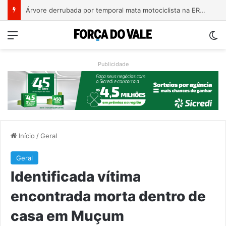
Bebê de um mês se engasga e é socorrido por bombeiros em Teutônia
Menu
Sw
Publicidade
Início
/
Geral
Geral
Identificada vítima
encontrada morta dentro de
casa em Muçum