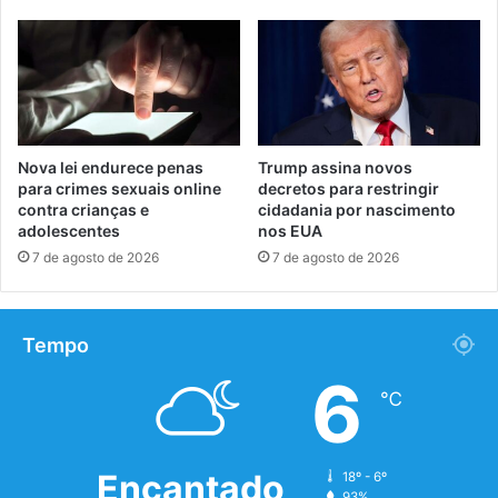
Nova lei endurece penas
Trump assina novos
para crimes sexuais online
decretos para restringir
contra crianças e
cidadania por nascimento
adolescentes
nos EUA
7 de agosto de 2026
7 de agosto de 2026
Tempo
6
℃
Encantado
18º - 6º
93%