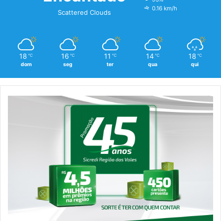
0.16 km/h
Scattered Clouds
18
16
11
14
18
℃
℃
℃
℃
℃
dom
seg
ter
qua
qui