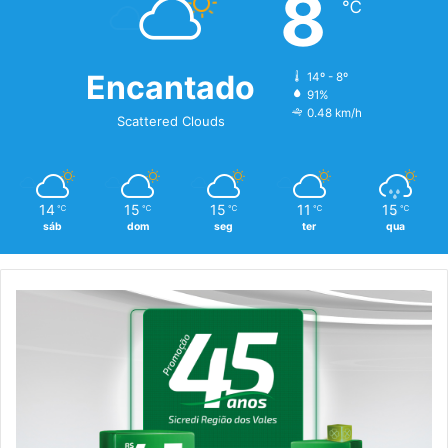
8
℃
Encantado
14º - 8º
91%
0.48 km/h
Scattered Clouds
14
15
15
11
15
℃
℃
℃
℃
℃
sáb
dom
seg
ter
qua