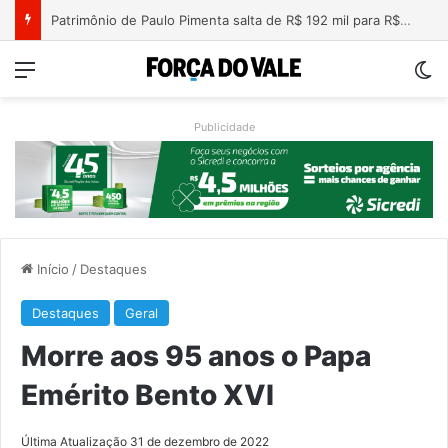
Nova lei endurece penas para crimes sexuais online contra crianças e adolescentes
Menu
Sw
Publicidade
Início
/
Destaques
Destaques
Geral
Morre aos 95 anos o Papa
Emérito Bento XVI
Última Atualização 31 de dezembro de 2022