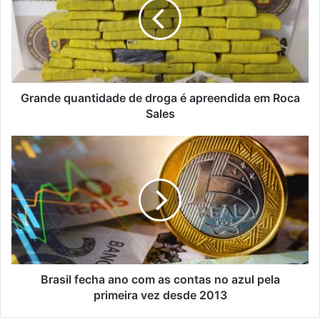
droga
é
apreendida
em
Roca
Sales
Grande quantidade de droga é apreendida em Roca
Sales
Brasil
fecha
ano
com
as
contas
no
azul
pela
primeira
Brasil fecha ano com as contas no azul pela
vez
primeira vez desde 2013
desde