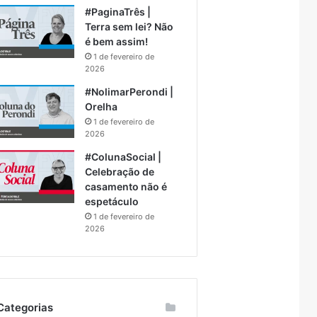
#PaginaTrês |
Terra sem lei? Não
é bem assim!
1 de fevereiro de
2026
#NolimarPerondi |
Orelha
1 de fevereiro de
2026
#ColunaSocial |
Celebração de
casamento não é
espetáculo
1 de fevereiro de
2026
Categorias