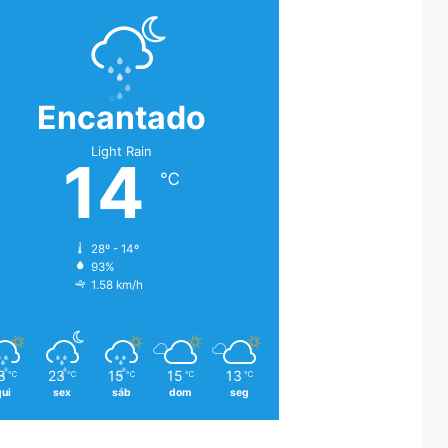
Encantado
Light Rain
14
℃
28º - 14º
93%
1.58 km/h
8
23
15
15
13
℃
℃
℃
℃
℃
qui
sex
sáb
dom
seg