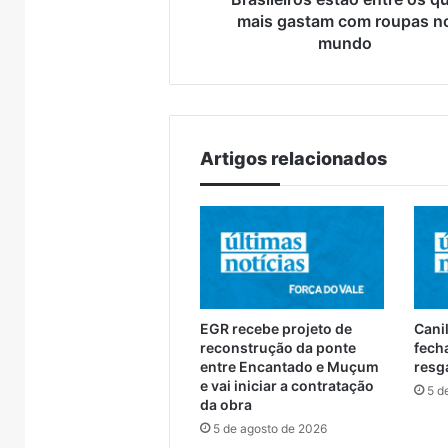
resgatados em Canoas
Encan
em
entre
mundo
mais gastam com roupas n
Canoas
Muçum
mundo
e
Encantado
Artigos relacionados
EGR recebe projeto de
Canil
reconstrução da ponte
fech
entre Encantado e Muçum
resg
e vai iniciar a contratação
5 d
da obra
5 de agosto de 2026