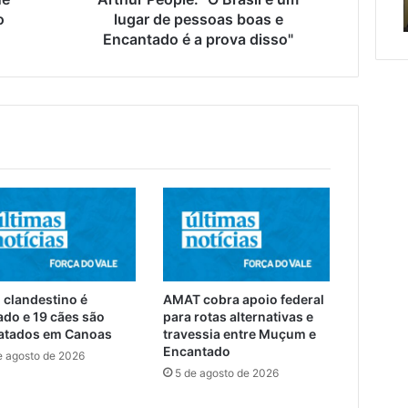
tado
de cuidar
e
o
lugar de pessoas boas e
Encantado
Encantado é a prova disso"
é
a
prova
disso"
 clandestino é
AMAT cobra apoio federal
ado e 19 cães são
para rotas alternativas e
atados em Canoas
travessia entre Muçum e
Encantado
e agosto de 2026
5 de agosto de 2026