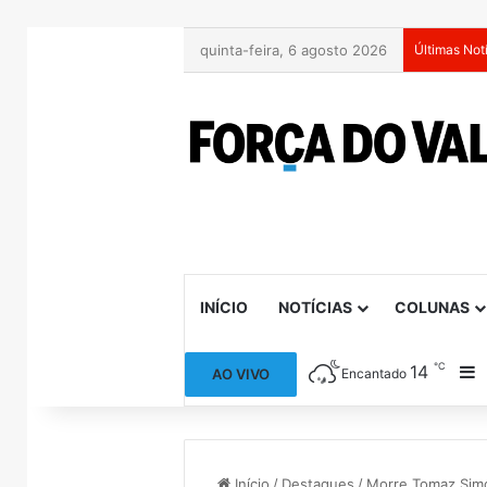
quinta-feira, 6 agosto 2026
Últimas Not
INÍCIO
NOTÍCIAS
COLUNAS
℃
14
B
AO VIVO
Encantado
Início
/
Destaques
/
Morre Tomaz Simo