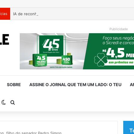
ícias
Publicidade
SOBRE
ASSINE O JORNAL QUE TEM UM LADO: O TEU
A
arra Lateral
Switch skin
Procurar por
T
n, filho do senador Pedro Simon