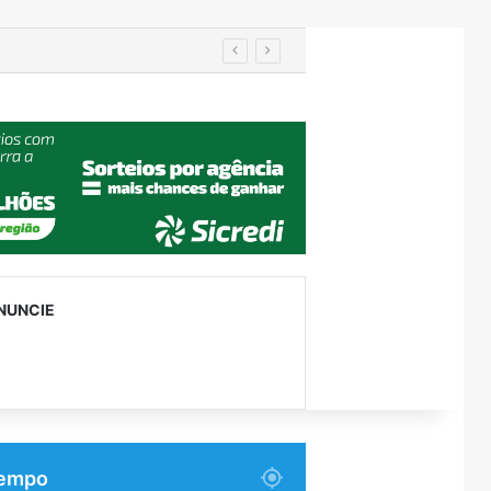
IA de reconhecimento facial localiza pessoa desaparecida há 15 anos; sistema atinge precisão de até 99%
NUNCIE
empo