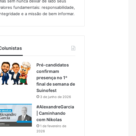
mas sem nunca deixar de lado seus
valores fundamentais: responsabilidade,
integridade e a missão de bem informar.​
Colunistas
Pré-candidatos
confirmam
presença no 1º
final de semana de
Suinofest
3 de junho de 2026
#AlexandreGarcia
| Caminhando
com Nikolas
1 de fevereiro de
2026