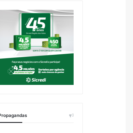
Propagandas