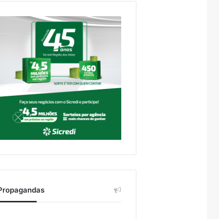
Propagandas