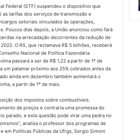
ri
serviços de manutenção
serviços
c
al Federal (STF) suspendeu o dispositivo que
de
S as tarifas dos serviços de transmissão e
manutenção
encargos setoriais vinculados às operações,
s. Poucos dias depois, a União anunciou como fará
perdas na arrecadação decorrentes da redução de
2022. O RS, que reclamava R$ 5 bilhões, receberá
 Conselho Nacional de Política Fazendária
lina passará a ser de R$ 1,22 a partir de 1º de
o a um patamar próximo aos 25% cobrados antes da
echado ainda em dezembro também aumentará o
nha, a partir de 1º de maio.
osição dos impostos sobre combustíveis.
aumento de preços e contraria uma promessa do
eio parado, e esta questão pode virar uma pedra no
cionismos”, analisa o professor dos programas de
e em Políticas Públicas da Ufrgs, Sergio Simoni