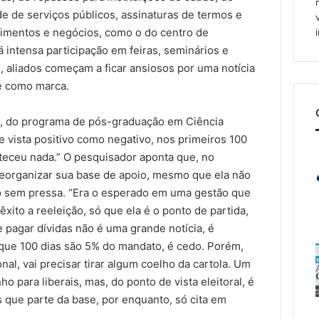
e de serviços públicos, assinaturas de termos e
timentos e negócios, como o do centro de
intensa participação em feiras, seminários e
, aliados começam a ficar ansiosos por uma notícia
ne como marca.
z, do programa de pós-graduação em Ciência
de vista positivo como negativo, nos primeiros 100
teceu nada.” O pesquisador aponta que, no
eorganizar sua base de apoio, mesmo que ela não
ado sem pressa. “Era o esperado em uma gestão que
xito a reeleição, só que ela é o ponto de partida,
e pagar dívidas não é uma grande notícia, é
e que 100 dias são 5% do mandato, é cedo. Porém,
al, vai precisar tirar algum coelho da cartola. Um
 para liberais, mas, do ponto de vista eleitoral, é
s que parte da base, por enquanto, só cita em