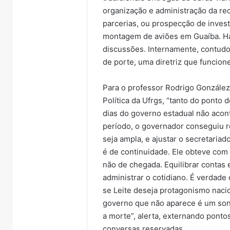
organização e administração da red
parcerias, ou prospecção de inves
montagem de aviões em Guaíba. Há 
discussões. Internamente, contudo
de porte, uma diretriz que funcio
Para o professor Rodrigo Gonzále
Política da Ufrgs, “tanto do ponto 
dias do governo estadual não acon
período, o governador conseguiu r
seja ampla, e ajustar o secretari
é de continuidade. Ele obteve com ê
não de chegada. Equilibrar contas 
administrar o cotidiano. É verdad
se Leite deseja protagonismo nacion
governo que não aparece é um sonho
a morte”, alerta, externando ponto
conversas reservadas.