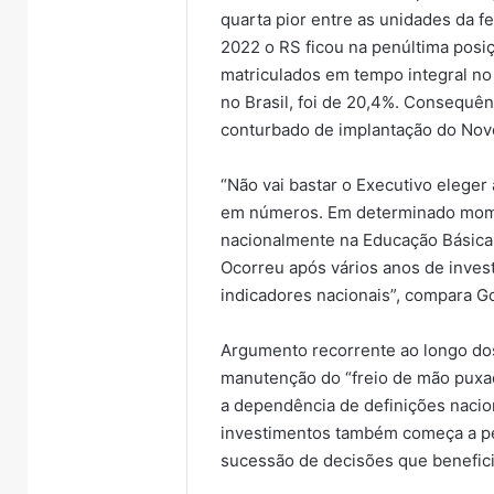
quarta pior entre as unidades da f
2022 o RS ficou na penúltima pos
matriculados em tempo integral no
no Brasil, foi de 20,4%. Consequê
conturbado de implantação do Novo
“Não vai bastar o Executivo eleger
em números. Em determinado mome
nacionalmente na Educação Básica.
Ocorreu após vários anos de inves
indicadores nacionais”, compara G
Ventos
fortes
deixam
Argumento recorrente ao longo dos 
rastro
manutenção do “freio de mão puxado
de
7 de ag
a dependência de definições nacion
danos
Vento
investimentos também começa a pe
em
rastro
sucessão de decisões que benefici
municípios
municí
do