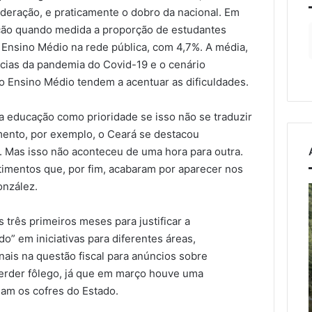
ederação, e praticamente o dobro da nacional. Em
ição quando medida a proporção de estudantes
 Ensino Médio na rede pública, com 4,7%. A média,
ncias da pandemia do Covid-19 e o cenário
 Ensino Médio tendem a acentuar as dificuldades.
 a educação como prioridade se isso não se traduzir
nto, por exemplo, o Ceará se destacou
 Mas isso não aconteceu de uma hora para outra.
timentos que, por fim, acabaram por aparecer nos
onzález.
Estrada
entre
l
Roca
três primeiros meses para justificar a
Sales
” em iniciativas para diferentes áreas,
e
osto de 2026
ais na questão fiscal para anúncios sobre
Muçum
s fortes deixam
7 de agosto de 2026
rder fôlego, já que em março houve uma
é
 de danos em
Estrada entre Roca Sales e
am os cofres do Estado.
liberada
o
pios do Vale do
Muçum é liberada após
após