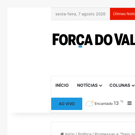
sexta-feira, 7 agosto 2026
Últimas Notí
INÍCIO
NOTÍCIAS
COLUNAS
℃
13
B
AO VIVO
Encantado
Início
/
Política
/
Promessas e “freio p