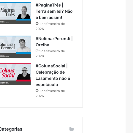
#PaginaTrês |
Terra sem lei? Não
é bem assim!
1 de fevereiro de
2026
#NolimarPerondi |
Orelha
1 de fevereiro de
2026
#ColunaSocial |
Celebração de
casamento não é
espetáculo
1 de fevereiro de
2026
Categorias