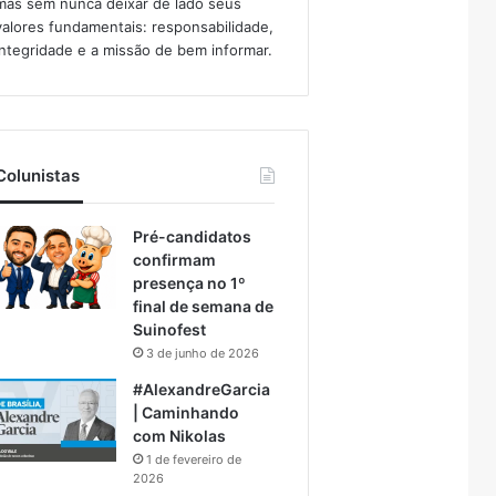
mas sem nunca deixar de lado seus
valores fundamentais: responsabilidade,
integridade e a missão de bem informar.​
Colunistas
Pré-candidatos
confirmam
presença no 1º
final de semana de
Suinofest
3 de junho de 2026
#AlexandreGarcia
| Caminhando
com Nikolas
1 de fevereiro de
2026