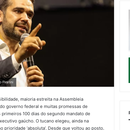
 Piratini
ibilidade, maioria estreita na Assembleia
 do governo federal e muitas promessas de
s primeiros 100 dias do segundo mandato de
Executivo gaúcho. O tucano elegeu, ainda na
 prioridade ‘absoluta’. Desde que voltou ao posto,