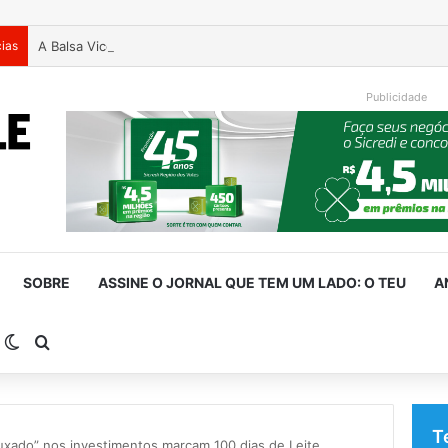
cias
A Balsa Vicentina do Rio Guaporé
Publicidade
SOBRE
ASSINE O JORNAL QUE TEM UM LADO: O TEU
A
arra Lateral
Switch skin
Procurar por
T
uxado” nos investimentos marcam 100 dias de Leite