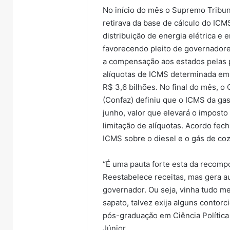
Taqua
Vale
No início do mês o Supremo Tribun
do
retirava da base de cálculo do ICM
Taquari
distribuição de energia elétrica e 
favorecendo pleito de governadore
a compensação aos estados pelas 
alíquotas de ICMS determinada em 
R$ 3,6 bilhões. No final do mês, o
(Confaz) definiu que o ICMS da gaso
junho, valor que elevará o impost
limitação de alíquotas. Acordo f
ICMS sobre o diesel e o gás de cozi
“É uma pauta forte esta da recomp
Reestabelece receitas, mas gera 
governador. Ou seja, vinha tudo m
sapato, talvez exija alguns contor
pós-graduação em Ciência Política 
Júnior.