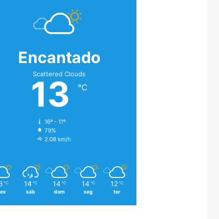
Encantado
Scattered Clouds
13
℃
16º - 11º
79%
2.08 km/h
6
14
14
14
12
℃
℃
℃
℃
℃
sex
sáb
dom
seg
ter