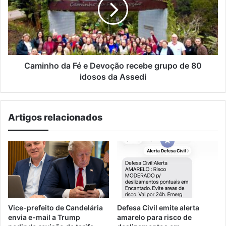
e
Devoção
recebe
grupo
de
80
idosos
Caminho da Fé e Devoção recebe grupo de 80
da
idosos da Assedi
Assedi
Artigos relacionados
Vice-prefeito de Candelária
Defesa Civil emite alerta
envia e-mail a Trump
amarelo para risco de