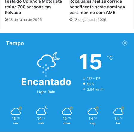
Festa do Colono e Motorista
Roca Sales realiza corrida
reúne 700 pessoas em
beneficente neste domingo
Relvado
para menino com AME
13 de julho de 2026
13 de julho de 2026
Tempo
15
℃
Encantado
16º - 11º
92%
2.84 km/h
Light Rain
16
14
15
14
14
℃
℃
℃
℃
℃
sex
sáb
dom
seg
ter