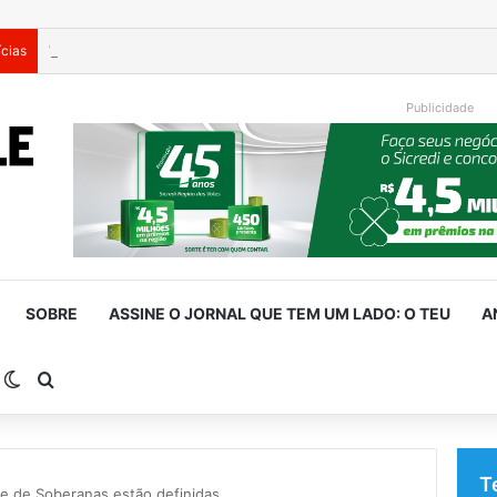
ícias
Vendaval violento atinge Porto Alegre
Publicidade
SOBRE
ASSINE O JORNAL QUE TEM UM LADO: O TEU
A
arra Lateral
Switch skin
Procurar por
T
te de Soberanas estão definidas