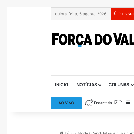
quinta-feira, 6 agosto 2026
Últimas Not
INÍCIO
NOTÍCIAS
COLUNAS
℃
17
B
AO VIVO
Encantado
Início
/
Moda
/
Candidatas a nova cor