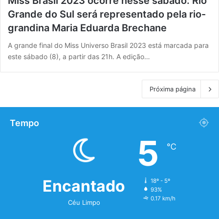
Miss Brasil 2023 ocorre nesse sábado: Rio
Grande do Sul será representado pela rio-
grandina Maria Eduarda Brechane
A grande final do Miss Universo Brasil 2023 está marcada para
este sábado (8), a partir das 21h. A edição…
Próxima página
Tempo
5
℃
Encantado
18º - 5º
93%
0.17 km/h
Céu Limpo