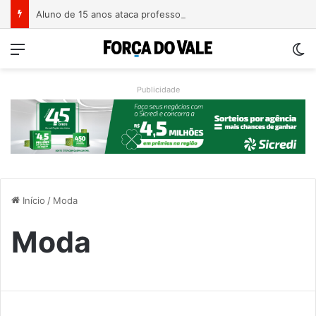
Aluno de 15 anos ataca professoras com facão em escola no Rio Grande do Sul
Menu
Sw
Publicidade
Início
/
Moda
Moda