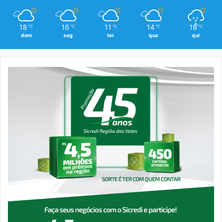
18
16
11
14
18
℃
℃
℃
℃
℃
dom
seg
ter
qua
qui