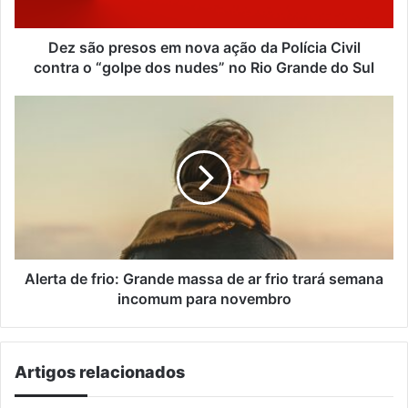
Polícia
Civil
contra
Dez são presos em nova ação da Polícia Civil
o
contra o “golpe dos nudes” no Rio Grande do Sul
“golpe
dos
Alerta
nudes”
de
no
frio:
Rio
Grande
Grande
massa
do
de
Sul
ar
frio
trará
semana
Alerta de frio: Grande massa de ar frio trará semana
incomum
incomum para novembro
para
novembro
Artigos relacionados