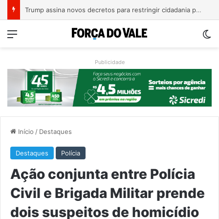
A Balsa Vicentina do Rio Guaporé
Menu
Sw
Publicidade
Início
/
Destaques
Destaques
Polícia
Ação conjunta entre Polícia
Civil e Brigada Militar prende
dois suspeitos de homicídio