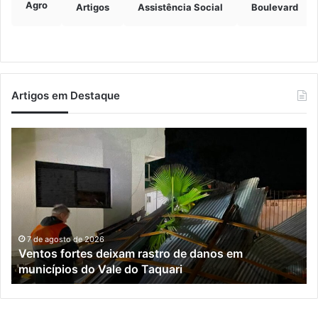
Agro
Artigos
Assistência Social
Boulevard
Artigos em Destaque
Ventos
Es
fortes
en
deixam
Ro
rastro
Sa
de
e
danos
M
em
é
municípios
li
7 de agosto de 2026
Ventos fortes deixam rastro de danos em
do
ap
municípios do Vale do Taquari
Vale
se
do
de
Taquari
ma