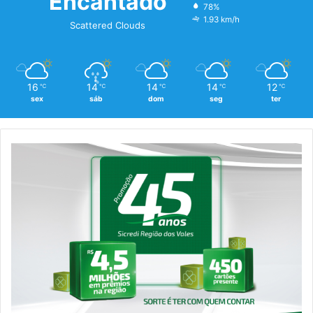
Encantado
78%
1.93 km/h
Scattered Clouds
16
14
14
14
12
℃
℃
℃
℃
℃
sex
sáb
dom
seg
ter