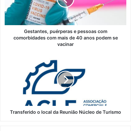
comorbidades
com
mais
de
40
Gestantes, puérperas e pessoas com
anos
comorbidades com mais de 40 anos podem se
podem
vacinar
se
vacinar
Transferido
o
local
da
Reunião
Núcleo
de
Turismo
Transferido o local da Reunião Núcleo de Turismo