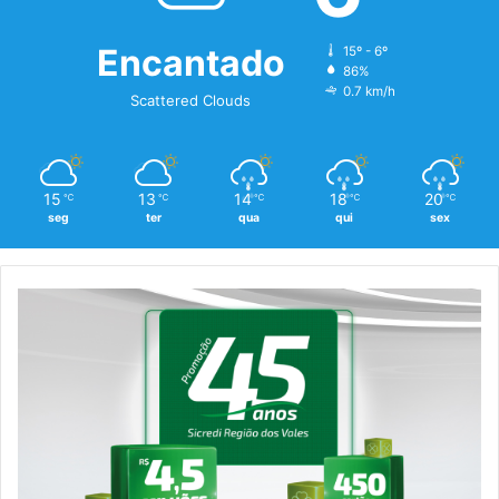
Encantado
15º - 6º
86%
0.7 km/h
Scattered Clouds
15
13
14
18
20
℃
℃
℃
℃
℃
seg
ter
qua
qui
sex