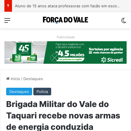
Homem é preso com revólver de numeração raspada em Teutônia
Menu
Sw
Publicidade
Início
/
Destaques
Destaques
Polícia
Brigada Militar do Vale do
Taquari recebe novas armas
de energia conduzida